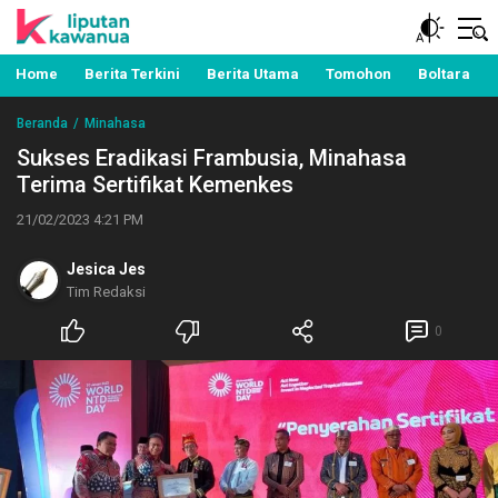
Berita Manado, Sulawesi Utara, Kawanua, Politik,
Liputan Kawanua
Pemerintahan, Hukum Kriminal dan Nasional
Home
Berita Terkini
Berita Utama
Tomohon
Boltara
Beranda
Minahasa
Sukses Eradikasi Frambusia, Minahasa
Terima Sertifikat Kemenkes
21/02/2023 4:21 PM
Jesica Jes
Tim Redaksi
0