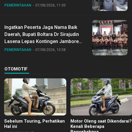
Desa Gihang
PEMERINTAHAN
07/08/2026, 11:00
Ingatkan Peserta Jaga Nama Baik
Daerah, Bupati Boltara Dr Sirajudin
Lasena Lepas Kontingen Jambore
Nasional ke XII di Buperta Cibubur
PEMERINTAHAN
07/08/2026, 10:58
OTOMOTIF
Sebelum Touring, Perhatikan
Motor Oleng saat Dikendarai?
Hal ini
Kenali Beberapa
Penyebabnya