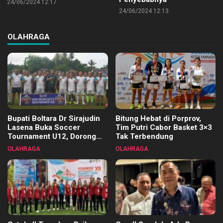
24/06/2024 12:17
24/06/2024 12:13
OLAHRAGA
Bupati Boltara Dr Sirajudin
Bitung Hebat di Porprov,
Lasena Buka Soccer
Tim Putri Cabor Basket 3×3
Tournament U12, Dorong
Tak Terbendung
Pembinaan Merata di Setiap
OLAHRAGA
OLAHRAGA
Kecamatan