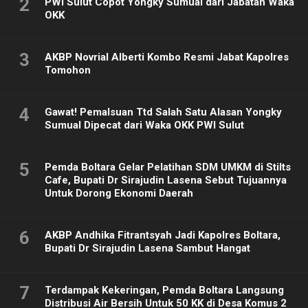
2
PWI Sulut Copot Yongky Sumual dari Jabatan Waka
OKK
3
AKBP Novrial Alberti Kombo Resmi Jabat Kapolres
Tomohon
4
Gawat! Pemalsuan Ttd Salah Satu Alasan Yongky
Sumual Dipecat dari Waka OKK PWI Sulut
5
Pemda Boltara Gelar Pelatihan SDM UMKM di Stilts
Cafe, Bupati Dr Sirajudin Lasena Sebut Tujuannya
Untuk Dorong Ekonomi Daerah
6
AKBP Andhika Fitrantsyah Jadi Kapolres Boltara,
Bupati Dr Sirajudin Lasena Sambut Hangat
7
Terdampak Kekeringan, Pemda Boltara Langsung
Distribusi Air Bersih Untuk 50 KK di Desa Komus 2