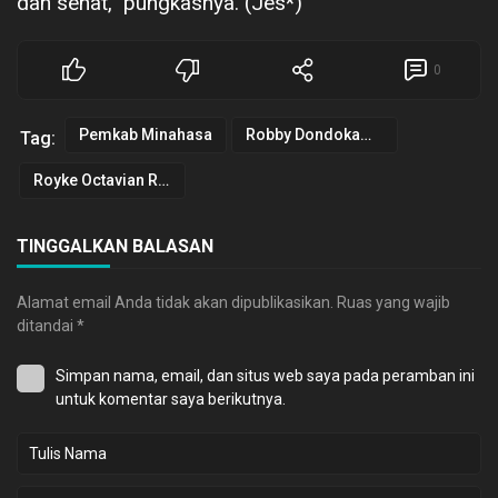
dan sehat,” pungkasnya. (Jes*)
0
Pemkab Minahasa
Robby Dondokambey
Tag:
Royke Octavian Roring
TINGGALKAN BALASAN
Alamat email Anda tidak akan dipublikasikan.
Ruas yang wajib
ditandai
*
Simpan nama, email, dan situs web saya pada peramban ini
untuk komentar saya berikutnya.