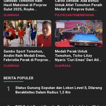
Gateball Tomohon Raih
Caroll Senduk: Ada Bonus
Hasil Maksimal di Porprov
Untuk Atlet Tomohon Peraih
Sulut 2025, Royke
Medali di Porprov Sulut
Tangkawarouw Ucapkan
2025
OLAHRAGA
POLITIK DAN PEMERINTAHAN
Terimakasih
Sambo Sport Tomohon,
Medali Perak Untuk
Andini Raih Medali Emas,
Tomohon, Ticho-Litzy
Febrisilia Perak di Porprov
Nyaris ‘Curi Emas’ Dari Atlet
Sulut 2025
Biliar PON di Porprov Sulut
OLAHRAGA
OLAHRAGA
2025
BERITA POPULER
1
Status Gunung Soputan dan Lokon Level II, Dilarang
Beraktivitas Dalam Radius 1,5 Km