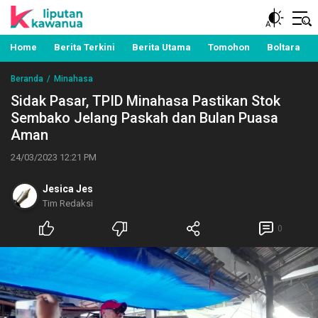
Berita Manado, Sulawesi Utara, Kawanua, Politik,
Liputan Kawanua
Pemerintahan, Hukum Kriminal dan Nasional
Home
Berita Terkini
Berita Utama
Tomohon
Boltara
Beranda
Minahasa
Sidak Pasar, TPID Minahasa Pastikan Stok
Sembako Jelang Paskah dan Bulan Puasa
Aman
24/03/2023 12:21 PM
Jesica Jes
Tim Redaksi
0