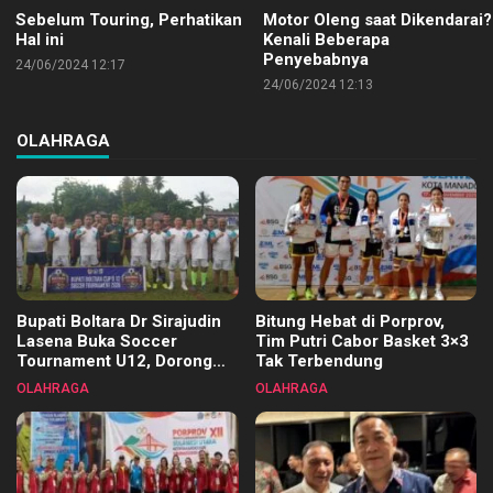
Sebelum Touring, Perhatikan
Motor Oleng saat Dikendarai?
Hal ini
Kenali Beberapa
Penyebabnya
24/06/2024 12:17
24/06/2024 12:13
OLAHRAGA
Bupati Boltara Dr Sirajudin
Bitung Hebat di Porprov,
Lasena Buka Soccer
Tim Putri Cabor Basket 3×3
Tournament U12, Dorong
Tak Terbendung
Pembinaan Merata di Setiap
OLAHRAGA
OLAHRAGA
Kecamatan