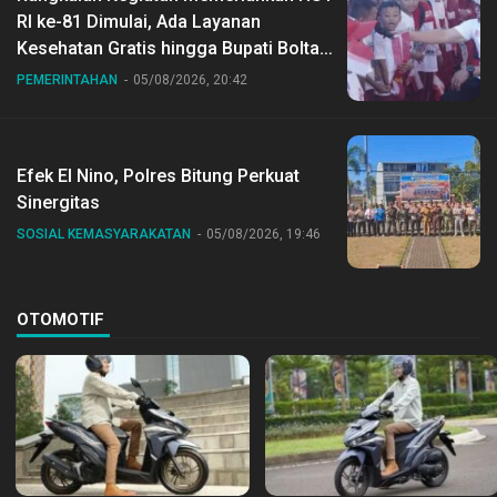
RI ke-81 Dimulai, Ada Layanan
Kesehatan Gratis hingga Bupati Boltara
Dr Sirajudin Lasena Ikut Jalan Sehat
PEMERINTAHAN
05/08/2026, 20:42
Bersama Jajaran
Efek El Nino, Polres Bitung Perkuat
Sinergitas
SOSIAL KEMASYARAKATAN
05/08/2026, 19:46
OTOMOTIF