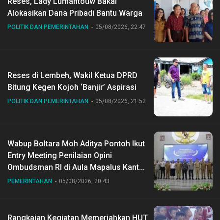
Reses, Lady Lumantouw Bakal
Alokasikan Dana Pribadi Bantu Warga
POLITIK DAN PEMERINTAHAN
05/08/2026, 22:47
Reses di Lembeh, Wakil Ketua DPRD
Bitung Kegen Kojoh ‘Banjir’ Aspirasi
POLITIK DAN PEMERINTAHAN
05/08/2026, 21:52
Wabup Boltara Moh Aditya Pontoh Ikut
Entry Meeting Penilaian Opini
Ombudsman RI di Aula Mapalus Kantur
Gubernur Sulut
PEMERINTAHAN
05/08/2026, 20:43
Rangkaian Kegiatan Memeriahkan HUT