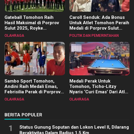
Gateball Tomohon Raih
Caroll Senduk: Ada Bonus
Hasil Maksimal di Porprov
Untuk Atlet Tomohon Peraih
Sulut 2025, Royke
Medali di Porprov Sulut
Tangkawarouw Ucapkan
2025
OLAHRAGA
POLITIK DAN PEMERINTAHAN
Terimakasih
Sambo Sport Tomohon,
Medali Perak Untuk
Andini Raih Medali Emas,
Tomohon, Ticho-Litzy
Febrisilia Perak di Porprov
Nyaris ‘Curi Emas’ Dari Atlet
Sulut 2025
Biliar PON di Porprov Sulut
OLAHRAGA
OLAHRAGA
2025
BERITA POPULER
1
Status Gunung Soputan dan Lokon Level II, Dilarang
Beraktivitas Dalam Radius 1,5 Km