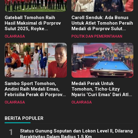
Gateball Tomohon Raih
Caroll Senduk: Ada Bonus
Hasil Maksimal di Porprov
Untuk Atlet Tomohon Peraih
Sulut 2025, Royke
Medali di Porprov Sulut
Tangkawarouw Ucapkan
2025
OLAHRAGA
POLITIK DAN PEMERINTAHAN
Terimakasih
Sambo Sport Tomohon,
Medali Perak Untuk
Andini Raih Medali Emas,
Tomohon, Ticho-Litzy
Febrisilia Perak di Porprov
Nyaris ‘Curi Emas’ Dari Atlet
Sulut 2025
Biliar PON di Porprov Sulut
OLAHRAGA
OLAHRAGA
2025
BERITA POPULER
1
Status Gunung Soputan dan Lokon Level II, Dilarang
Beraktivitas Dalam Radius 1,5 Km