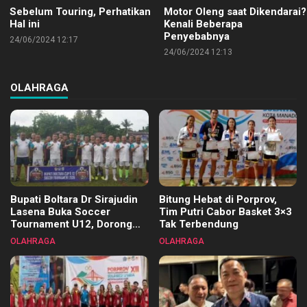
Sebelum Touring, Perhatikan
Motor Oleng saat Dikendarai?
Hal ini
Kenali Beberapa
Penyebabnya
24/06/2024 12:17
24/06/2024 12:13
OLAHRAGA
Bupati Boltara Dr Sirajudin
Bitung Hebat di Porprov,
Lasena Buka Soccer
Tim Putri Cabor Basket 3×3
Tournament U12, Dorong
Tak Terbendung
Pembinaan Merata di Setiap
OLAHRAGA
OLAHRAGA
Kecamatan