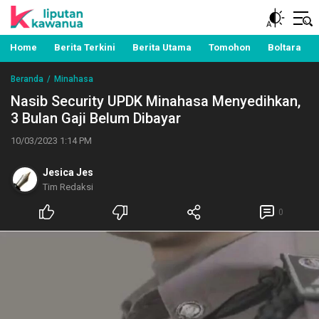
Berita Manado, Sulawesi Utara, Kawanua, Politik,
Liputan Kawanua
Pemerintahan, Hukum Kriminal dan Nasional
Home
Berita Terkini
Berita Utama
Tomohon
Boltara
Beranda
Minahasa
Nasib Security UPDK Minahasa Menyedihkan,
3 Bulan Gaji Belum Dibayar
10/03/2023 1:14 PM
Jesica Jes
Tim Redaksi
0