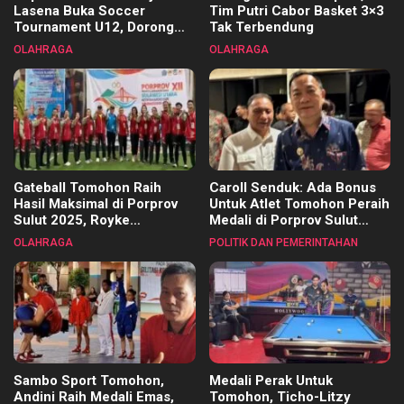
Lasena Buka Soccer
Tim Putri Cabor Basket 3×3
Tournament U12, Dorong
Tak Terbendung
Pembinaan Merata di Setiap
OLAHRAGA
OLAHRAGA
Kecamatan
Gateball Tomohon Raih
Caroll Senduk: Ada Bonus
Hasil Maksimal di Porprov
Untuk Atlet Tomohon Peraih
Sulut 2025, Royke
Medali di Porprov Sulut
Tangkawarouw Ucapkan
2025
OLAHRAGA
POLITIK DAN PEMERINTAHAN
Terimakasih
Sambo Sport Tomohon,
Medali Perak Untuk
Andini Raih Medali Emas,
Tomohon, Ticho-Litzy