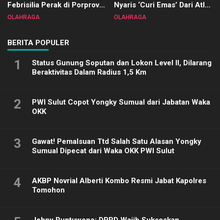
Febrisilia Perak di Porprov
Nyaris ‘Curi Emas’ Dari Atlet
Sulut 2025
Biliar PON di Porprov Sulut
OLAHRAGA
OLAHRAGA
2025
BERITA POPULER
1
Status Gunung Soputan dan Lokon Level II, Dilarang
Beraktivitas Dalam Radius 1,5 Km
2
PWI Sulut Copot Yongky Sumual dari Jabatan Waka
OKK
3
Gawat! Pemalsuan Ttd Salah Satu Alasan Yongky
Sumual Dipecat dari Waka OKK PWI Sulut
4
AKBP Novrial Alberti Kombo Resmi Jabat Kapolres
Tomohon
Johny Runtuwene: DPRD Wajib Sukseskan