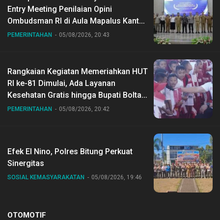
Entry Meeting Penilaian Opini
Ombudsman RI di Aula Mapalus Kantur
Gubernur Sulut
PEMERINTAHAN
05/08/2026, 20:43
Rangkaian Kegiatan Memeriahkan HUT
RI ke-81 Dimulai, Ada Layanan
Kesehatan Gratis hingga Bupati Boltara
Dr Sirajudin Lasena Ikut Jalan Sehat
PEMERINTAHAN
05/08/2026, 20:42
Bersama Jajaran
Efek El Nino, Polres Bitung Perkuat
Sinergitas
SOSIAL KEMASYARAKATAN
05/08/2026, 19:46
OTOMOTIF