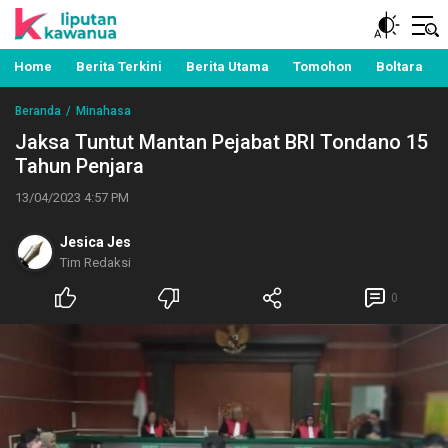
Berita Manado, Sulawesi Utara, Kawanua, Politik,
Liputan Kawanua
Pemerintahan, Hukum Kriminal dan Nasional
Home
Berita Terkini
Berita Utama
Tomohon
Boltara
Beranda
Minahasa
Jaksa Tuntut Mantan Pejabat BRI Tondano 15
Tahun Penjara
13/04/2023 4:57 PM
Jesica Jes
Tim Redaksi
0