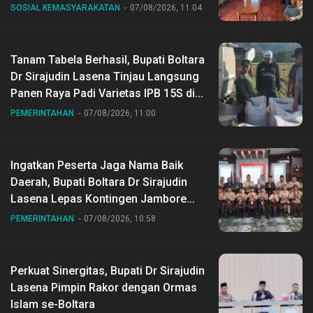
SOSIAL KEMASYARAKATAN
07/08/2026, 11:04
Tanam Tabela Berhasil, Bupati Boltara
Dr Sirajudin Lasena Tinjau Langsung
Panen Raya Padi Varietas IPB 15S di
Desa Gihang
PEMERINTAHAN
07/08/2026, 11:00
Ingatkan Peserta Jaga Nama Baik
Daerah, Bupati Boltara Dr Sirajudin
Lasena Lepas Kontingen Jambore
Nasional ke XII di Buperta Cibubur
PEMERINTAHAN
07/08/2026, 10:58
Perkuat Sinergitas, Bupati Dr Sirajudin
Lasena Pimpin Rakor dengan Ormas
Islam se-Boltara