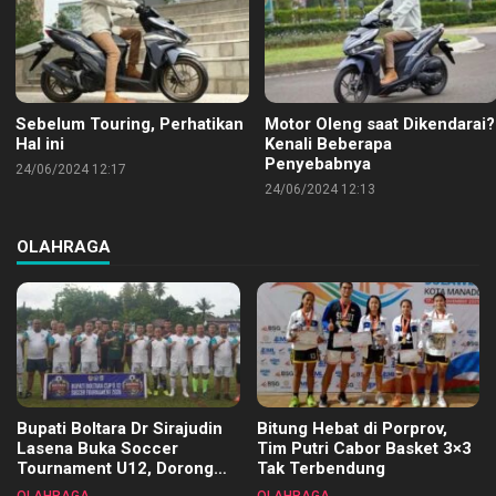
Sebelum Touring, Perhatikan
Motor Oleng saat Dikendarai?
Hal ini
Kenali Beberapa
Penyebabnya
24/06/2024 12:17
24/06/2024 12:13
OLAHRAGA
Bupati Boltara Dr Sirajudin
Bitung Hebat di Porprov,
Lasena Buka Soccer
Tim Putri Cabor Basket 3×3
Tournament U12, Dorong
Tak Terbendung
Pembinaan Merata di Setiap
OLAHRAGA
OLAHRAGA