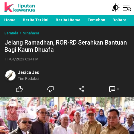
Berita Manado, Sulawesi Utara, Kawanua, Politik,
Liputan Kawanua
Pemerintahan, Hukum Kriminal dan Nasional
Home
Berita Terkini
Berita Utama
Tomohon
Boltara
Beranda
Minahasa
Jelang Ramadhan, ROR-RD Serahkan Bantuan
Bagi Kaum Dhuafa
11/04/2023 6:34 PM
Jesica Jes
Tim Redaksi
0