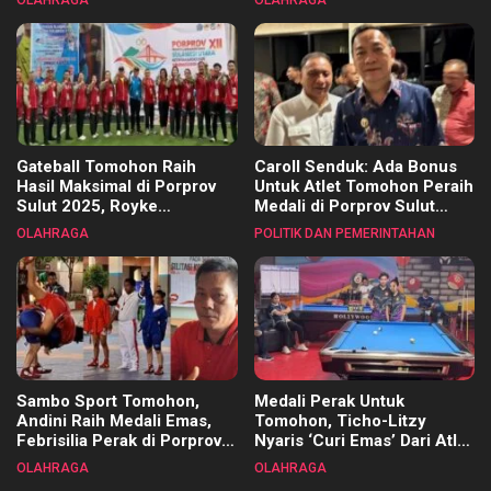
Kecamatan
Gateball Tomohon Raih
Caroll Senduk: Ada Bonus
Hasil Maksimal di Porprov
Untuk Atlet Tomohon Peraih
Sulut 2025, Royke
Medali di Porprov Sulut
Tangkawarouw Ucapkan
2025
OLAHRAGA
POLITIK DAN PEMERINTAHAN
Terimakasih
Sambo Sport Tomohon,
Medali Perak Untuk
Andini Raih Medali Emas,
Tomohon, Ticho-Litzy
Febrisilia Perak di Porprov
Nyaris ‘Curi Emas’ Dari Atlet
Sulut 2025
Biliar PON di Porprov Sulut
OLAHRAGA
OLAHRAGA
2025