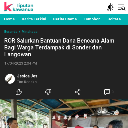
Berita Manado, Sulawesi Utara, Kawanua, Politik,
Liputan Kawanua
Pemerintahan, Hukum Kriminal dan Nasional
Home
Berita Terkini
Berita Utama
Tomohon
Boltara
Beranda
Minahasa
ROR Salurkan Bantuan Dana Bencana Alam
Bagi Warga Terdampak di Sonder dan
Langowan
17/04/2023 2:04 PM
Jesica Jes
Tim Redaksi
0