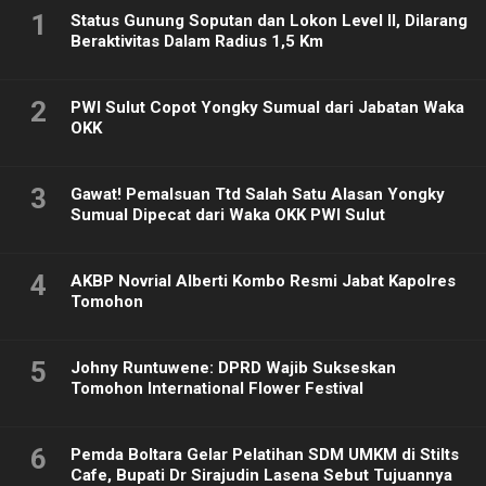
1
Status Gunung Soputan dan Lokon Level II, Dilarang
Beraktivitas Dalam Radius 1,5 Km
2
PWI Sulut Copot Yongky Sumual dari Jabatan Waka
OKK
3
Gawat! Pemalsuan Ttd Salah Satu Alasan Yongky
Sumual Dipecat dari Waka OKK PWI Sulut
4
AKBP Novrial Alberti Kombo Resmi Jabat Kapolres
Tomohon
5
Johny Runtuwene: DPRD Wajib Sukseskan
Tomohon International Flower Festival
6
Pemda Boltara Gelar Pelatihan SDM UMKM di Stilts
Cafe, Bupati Dr Sirajudin Lasena Sebut Tujuannya