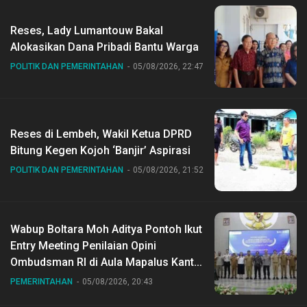
Reses, Lady Lumantouw Bakal
Alokasikan Dana Pribadi Bantu Warga
POLITIK DAN PEMERINTAHAN
05/08/2026, 22:47
Reses di Lembeh, Wakil Ketua DPRD
Bitung Kegen Kojoh ‘Banjir’ Aspirasi
POLITIK DAN PEMERINTAHAN
05/08/2026, 21:52
Wabup Boltara Moh Aditya Pontoh Ikut
Entry Meeting Penilaian Opini
Ombudsman RI di Aula Mapalus Kantur
Gubernur Sulut
PEMERINTAHAN
05/08/2026, 20:43