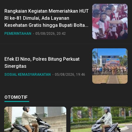
Rangkaian Kegiatan Memeriahkan HUT
RI ke-81 Dimulai, Ada Layanan
Kesehatan Gratis hingga Bupati Boltara
Dr Sirajudin Lasena Ikut Jalan Sehat
PEMERINTAHAN
05/08/2026, 20:42
Bersama Jajaran
Efek El Nino, Polres Bitung Perkuat
Sinergitas
SOSIAL KEMASYARAKATAN
05/08/2026, 19:46
OTOMOTIF