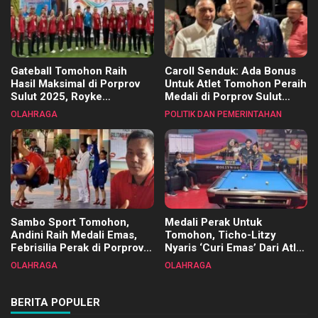
Gateball Tomohon Raih
Caroll Senduk: Ada Bonus
Hasil Maksimal di Porprov
Untuk Atlet Tomohon Peraih
Sulut 2025, Royke
Medali di Porprov Sulut
Tangkawarouw Ucapkan
2025
OLAHRAGA
POLITIK DAN PEMERINTAHAN
Terimakasih
Sambo Sport Tomohon,
Medali Perak Untuk
Andini Raih Medali Emas,
Tomohon, Ticho-Litzy
Febrisilia Perak di Porprov
Nyaris ‘Curi Emas’ Dari Atlet
Sulut 2025
Biliar PON di Porprov Sulut
OLAHRAGA
OLAHRAGA
2025
BERITA POPULER