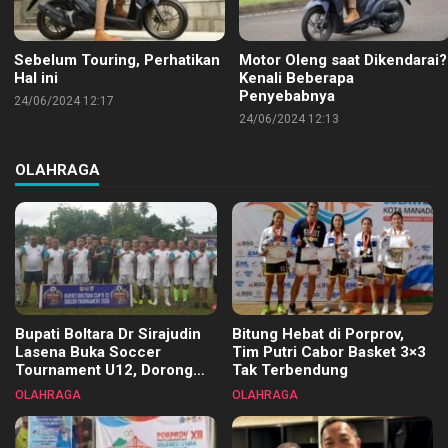
Sebelum Touring, Perhatikan
Motor Oleng saat Dikendarai?
Hal ini
Kenali Beberapa
Penyebabnya
24/06/2024 12:17
24/06/2024 12:13
OLAHRAGA
Bupati Boltara Dr Sirajudin
Bitung Hebat di Porprov,
Lasena Buka Soccer
Tim Putri Cabor Basket 3×3
Tournament U12, Dorong
Tak Terbendung
Pembinaan Merata di Setiap
OLAHRAGA
OLAHRAGA
Kecamatan