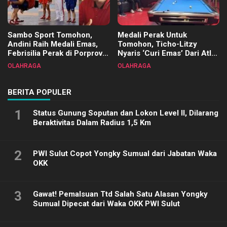
Sambo Sport Tomohon,
Medali Perak Untuk
Andini Raih Medali Emas,
Tomohon, Ticho-Litzy
Febrisilia Perak di Porprov
Nyaris ‘Curi Emas’ Dari Atlet
Sulut 2025
Biliar PON di Porprov Sulut
OLAHRAGA
OLAHRAGA
2025
BERITA POPULER
1
Status Gunung Soputan dan Lokon Level II, Dilarang
Beraktivitas Dalam Radius 1,5 Km
2
PWI Sulut Copot Yongky Sumual dari Jabatan Waka
OKK
3
Gawat! Pemalsuan Ttd Salah Satu Alasan Yongky
Sumual Dipecat dari Waka OKK PWI Sulut