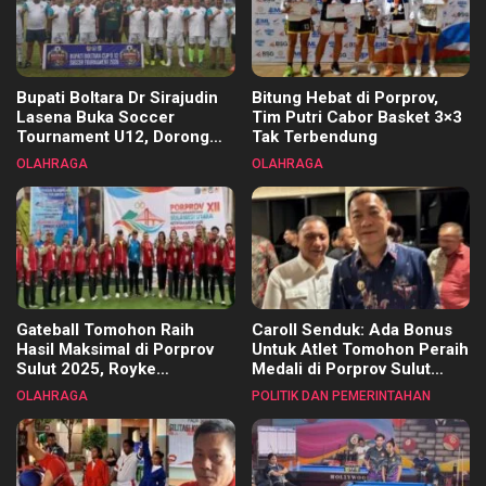
Bupati Boltara Dr Sirajudin
Bitung Hebat di Porprov,
Lasena Buka Soccer
Tim Putri Cabor Basket 3×3
Tournament U12, Dorong
Tak Terbendung
Pembinaan Merata di Setiap
OLAHRAGA
OLAHRAGA
Kecamatan
Gateball Tomohon Raih
Caroll Senduk: Ada Bonus
Hasil Maksimal di Porprov
Untuk Atlet Tomohon Peraih
Sulut 2025, Royke
Medali di Porprov Sulut
Tangkawarouw Ucapkan
2025
OLAHRAGA
POLITIK DAN PEMERINTAHAN
Terimakasih