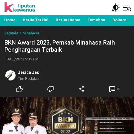
Berita Manado, Sulawesi Utara, Kawanua, Politik,
Liputan Kawanua
Pemerintahan, Hukum Kriminal dan Nasional
Home
Berita Terkini
Berita Utama
Tomohon
Boltara
Beranda
Minahasa
BKN Award 2023, Pemkab Minahasa Raih
Penghargaan Terbaik
30/05/2023 9:19 PM
Jesica Jes
Tim Redaksi
0