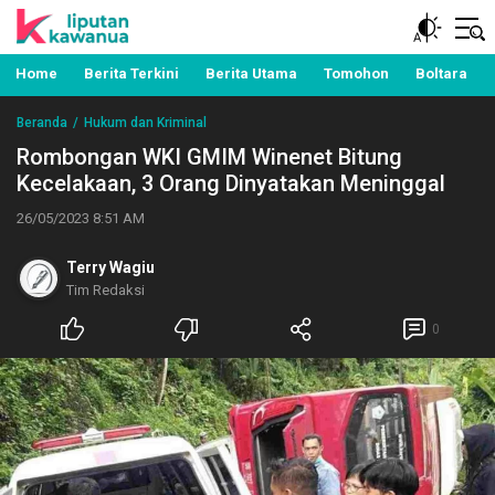
Berita Manado, Sulawesi Utara, Kawanua, Politik,
Liputan Kawanua
Pemerintahan, Hukum Kriminal dan Nasional
Home
Berita Terkini
Berita Utama
Tomohon
Boltara
Beranda
Hukum dan Kriminal
Rombongan WKI GMIM Winenet Bitung
Kecelakaan, 3 Orang Dinyatakan Meninggal
26/05/2023 8:51 AM
Terry Wagiu
Tim Redaksi
0