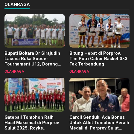
OLAHRAGA
Bupati Boltara Dr Sirajudin
Bitung Hebat di Porprov,
Lasena Buka Soccer
Tim Putri Cabor Basket 3×3
Tournament U12, Dorong
Tak Terbendung
Pembinaan Merata di Setiap
OLAHRAGA
OLAHRAGA
Kecamatan
Gateball Tomohon Raih
Caroll Senduk: Ada Bonus
Hasil Maksimal di Porprov
Untuk Atlet Tomohon Peraih
Sulut 2025, Royke
Medali di Porprov Sulut
Tangkawarouw Ucapkan
2025