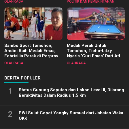
OLAHRAGA
POLITIK DAN PEMERINTAHAN
Terimakasih
Sambo Sport Tomohon,
Medali Perak Untuk
Andini Raih Medali Emas,
Tomohon, Ticho-Litzy
Febrisilia Perak di Porprov
Nyaris ‘Curi Emas’ Dari Atlet
Sulut 2025
Biliar PON di Porprov Sulut
OLAHRAGA
OLAHRAGA
2025
BERITA POPULER
1
Status Gunung Soputan dan Lokon Level II, Dilarang
Beraktivitas Dalam Radius 1,5 Km
2
PWI Sulut Copot Yongky Sumual dari Jabatan Waka
OKK