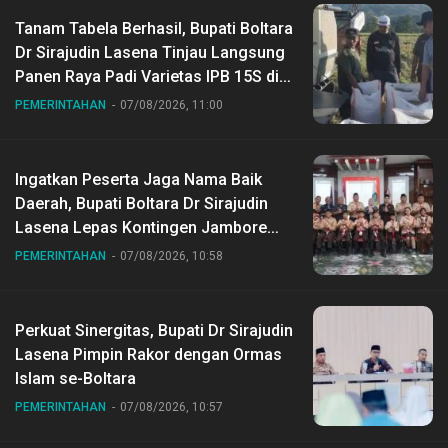
Tanam Tabela Berhasil, Bupati Boltara
Dr Sirajudin Lasena Tinjau Langsung
Panen Raya Padi Varietas IPB 15S di
Desa Gihang
PEMERINTAHAN
07/08/2026, 11:00
Ingatkan Peserta Jaga Nama Baik
Daerah, Bupati Boltara Dr Sirajudin
Lasena Lepas Kontingen Jambore
Nasional ke XII di Buperta Cibubur
PEMERINTAHAN
07/08/2026, 10:58
Perkuat Sinergitas, Bupati Dr Sirajudin
Lasena Pimpin Rakor dengan Ormas
Islam se-Boltara
PEMERINTAHAN
07/08/2026, 10:57