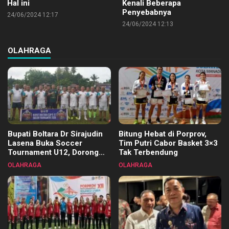
Hal ini
Kenali Beberapa
Penyebabnya
24/06/2024 12:17
24/06/2024 12:13
OLAHRAGA
Bupati Boltara Dr Sirajudin
Bitung Hebat di Porprov,
Lasena Buka Soccer
Tim Putri Cabor Basket 3×3
Tournament U12, Dorong
Tak Terbendung
Pembinaan Merata di Setiap
OLAHRAGA
OLAHRAGA
Kecamatan