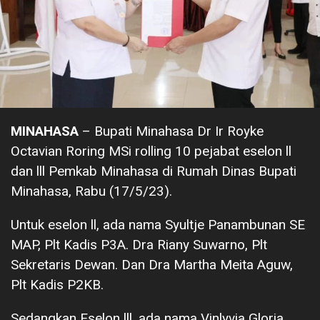
MINAHASA
– Bupati Minahasa Dr Ir Royke
Octavian Roring MSi rolling 10 pejabat eselon ll
dan lll Pemkab Minahasa di Rumah Dinas Bupati
Minahasa, Rabu (17/5/23).
Untuk eselon ll, ada nama Syultje Panambunan SE
MAP, Plt Kadis P3A. Dra Riany Suwarno, Plt
Sekretaris Dewan. Dan Dra Martha Meita Aguw,
Plt Kadis P2KB.
Sedangkan Eselon lll, ada nama Vinlyvia Gloria