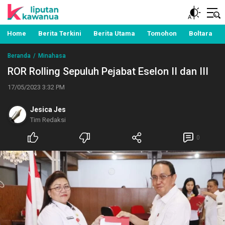
Berita Manado, Sulawesi Utara, Kawanua, Politik,
Liputan Kawanua
Pemerintahan, Hukum Kriminal dan Nasional
Home
Berita Terkini
Berita Utama
Tomohon
Boltara
Beranda
Minahasa
ROR Rolling Sepuluh Pejabat Eselon II dan III
17/05/2023 3:32 PM
Jesica Jes
Tim Redaksi
0