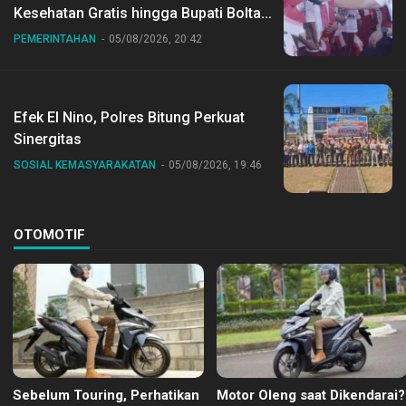
Kesehatan Gratis hingga Bupati Boltara
Dr Sirajudin Lasena Ikut Jalan Sehat
PEMERINTAHAN
05/08/2026, 20:42
Bersama Jajaran
Efek El Nino, Polres Bitung Perkuat
Sinergitas
SOSIAL KEMASYARAKATAN
05/08/2026, 19:46
OTOMOTIF
Sebelum Touring, Perhatikan
Motor Oleng saat Dikendarai?