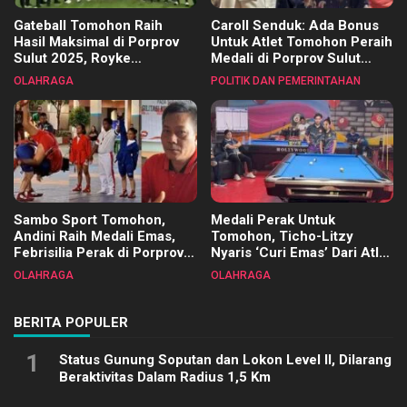
Gateball Tomohon Raih
Caroll Senduk: Ada Bonus
Hasil Maksimal di Porprov
Untuk Atlet Tomohon Peraih
Sulut 2025, Royke
Medali di Porprov Sulut
Tangkawarouw Ucapkan
2025
OLAHRAGA
POLITIK DAN PEMERINTAHAN
Terimakasih
Sambo Sport Tomohon,
Medali Perak Untuk
Andini Raih Medali Emas,
Tomohon, Ticho-Litzy
Febrisilia Perak di Porprov
Nyaris ‘Curi Emas’ Dari Atlet
Sulut 2025
Biliar PON di Porprov Sulut
OLAHRAGA
OLAHRAGA
2025
BERITA POPULER
1
Status Gunung Soputan dan Lokon Level II, Dilarang
Beraktivitas Dalam Radius 1,5 Km