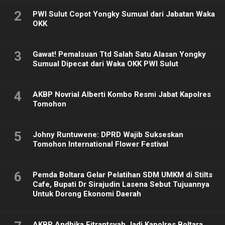
2
PWI Sulut Copot Yongky Sumual dari Jabatan Waka
OKK
3
Gawat! Pemalsuan Ttd Salah Satu Alasan Yongky
Sumual Dipecat dari Waka OKK PWI Sulut
4
AKBP Novrial Alberti Kombo Resmi Jabat Kapolres
Tomohon
5
Johny Runtuwene: DPRD Wajib Sukseskan
Tomohon International Flower Festival
6
Pemda Boltara Gelar Pelatihan SDM UMKM di Stilts
Cafe, Bupati Dr Sirajudin Lasena Sebut Tujuannya
Untuk Dorong Ekonomi Daerah
AKBP Andhika Fitrantsyah Jadi Kapolres Boltara,