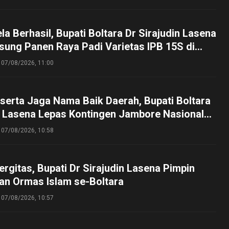
a Berhasil, Bupati Boltara Dr Sirajudin Lasena
sung Panen Raya Padi Varietas IPB 15S di
g
07/08/2026, 11:00
serta Jaga Nama Baik Daerah, Bupati Boltara
n Lasena Lepas Kontingen Jambore Nasional
perta Cibubur
07/08/2026, 10:58
ergitas, Bupati Dr Sirajudin Lasena Pimpin
an Ormas Islam se-Boltara
07/08/2026, 10:57