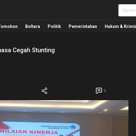
nua, Politik, Pemerintahan, Hukum Kriminal dan Nasio
Tomohon
Boltara
Politik
Pemerintahan
Hukum & Krimi
hasa Cegah Stunting
0