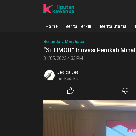
Liputan Kawanua
Berita Manado, Sulawesi Utara, Kawa
Home
Berita Terkini
Berita Utama
Beranda
Minahasa
“Si TIMOU” Inovasi Pemkab Mina
31/05/2023 4:33 PM
Jesica Jes
Tim Redaksi