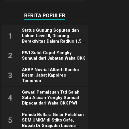
Terimakasih
BERITA POPULER
Status Gunung Soputan dan
1
Lokon Level II, Dilarang
Beraktivitas Dalam Radius 1,5
Km
PWI Sulut Copot Yongky
2
Sumual dari Jabatan Waka OKK
AKBP Novrial Alberti Kombo
3
Resmi Jabat Kapolres
Tomohon
Gawat! Pemalsuan Ttd Salah
4
Satu Alasan Yongky Sumual
Dipecat dari Waka OKK PWI
Sulut
Pemda Boltara Gelar Pelatihan
5
SDM UMKM di Stilts Cafe,
Bupati Dr Sirajudin Lasena