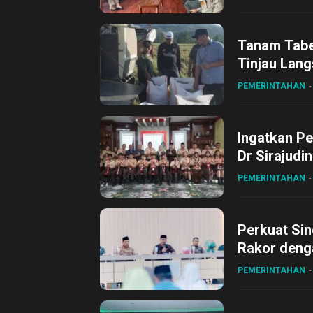
Tanam Tabel
Tinjau Lang
Desa Gihan
PEMERINTAHAN
Ingatkan Pe
Dr Sirajudi
ke XII di Bu
PEMERINTAHAN
Perkuat Sin
Rakor deng
PEMERINTAHAN