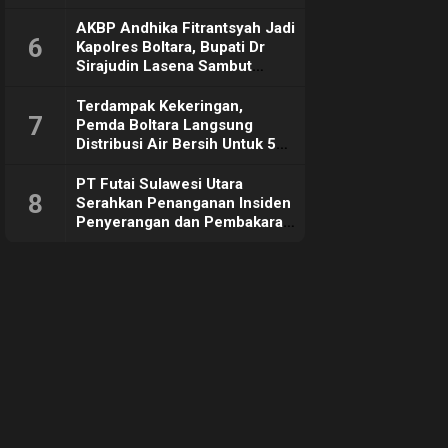
Sebut Tujuannya Untuk
Dorong Ekonomi Daerah
AKBP Andhika Fitrantsyah Jadi
6
Kapolres Boltara, Bupati Dr
Sirajudin Lasena Sambut
Hangat
Terdampak Kekeringan,
7
Pemda Boltara Langsung
Distribusi Air Bersih Untuk 50
KK di Desa Komus 2 Timur
PT Futai Sulawesi Utara
8
Serahkan Penanganan Insiden
Penyerangan dan Pembakaran
ke Polisi