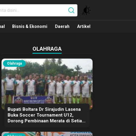
nal
nal
Bisnis & Ekonomi
Daerah
Artikel
OLAHRAGA
Olahraga
Bupati Boltara Dr Sirajudin Lasena
Buka Soccer Tournament U12,
Dorong Pembinaan Merata di Setiap
Kecamatan