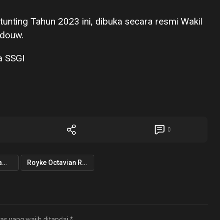
stunting Tahun 2023 ini, dibuka secara resmi Wakil
ndouw.
a SSGI
0
Robby Dondokambey
Royke Octavian Roring
as yang wajib ditandai
*