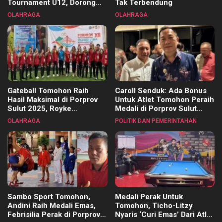
Tournament U12, Dorong
Tak Terbendung
Pembinaan Merata di Setiap
OLAHRAGA
OLAHRAGA
Kecamatan
Gateball Tomohon Raih
Caroll Senduk: Ada Bonus
Hasil Maksimal di Porprov
Untuk Atlet Tomohon Peraih
Sulut 2025, Royke
Medali di Porprov Sulut
Tangkawarouw Ucapkan
2025
OLAHRAGA
POLITIK DAN PEMERINTAHAN
Terimakasih
Sambo Sport Tomohon,
Medali Perak Untuk
Andini Raih Medali Emas,
Tomohon, Ticho-Litzy
Febrisilia Perak di Porprov
Nyaris ‘Curi Emas’ Dari Atlet