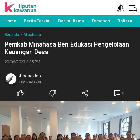
Berita Manado, Sulawesi Utara, Kawanua, Politik,
Liputan Kawanua
Pemerintahan, Hukum Kriminal dan Nasional
Home
Berita Terkini
Berita Utama
Tomohon
Boltara
Beranda
Minahasa
Pemkab Minahasa Beri Edukasi Pengelolaan
Keuangan Desa
20/06/2023 8:35 PM
Jesica Jes
Tim Redaksi
0