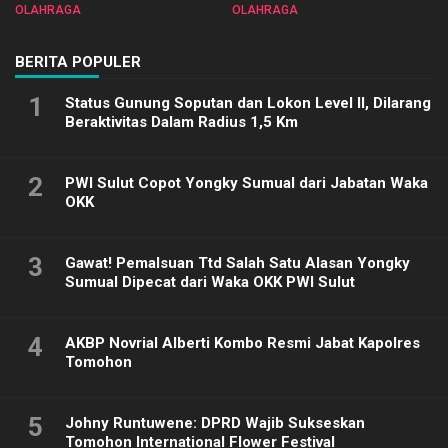
Sulut 2025
Biliar PON di Porprov Sulut
OLAHRAGA
OLAHRAGA
2025
BERITA POPULER
1
Status Gunung Soputan dan Lokon Level II, Dilarang
Beraktivitas Dalam Radius 1,5 Km
2
PWI Sulut Copot Yongky Sumual dari Jabatan Waka
OKK
3
Gawat! Pemalsuan Ttd Salah Satu Alasan Yongky
Sumual Dipecat dari Waka OKK PWI Sulut
4
AKBP Novrial Alberti Kombo Resmi Jabat Kapolres
Tomohon
5
Johny Runtuwene: DPRD Wajib Sukseskan
Tomohon International Flower Festival