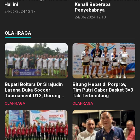
Hal ini
Kenali Beberapa
Penyebabnya
24/06/2024 12:17
24/06/2024 12:13
OLAHRAGA
Bupati Boltara Dr Sirajudin
Bitung Hebat di Porprov,
Lasena Buka Soccer
Tim Putri Cabor Basket 3×3
Tournament U12, Dorong
Tak Terbendung
Pembinaan Merata di Setiap
OLAHRAGA
OLAHRAGA
Kecamatan