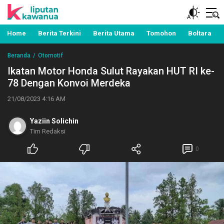
Berita Manado, Sulawesi Utara, Kawanua, Politik,
Liputan Kawanua
Pemerintahan, Hukum Kriminal dan Nasional
Home
Berita Terkini
Berita Utama
Tomohon
Boltara
Beranda
Otomotif
Ikatan Motor Honda Sulut Rayakan HUT RI ke-
78 Dengan Konvoi Merdeka
21/08/2023 4:16 AM
Yaziin Solichin
Tim Redaksi
0