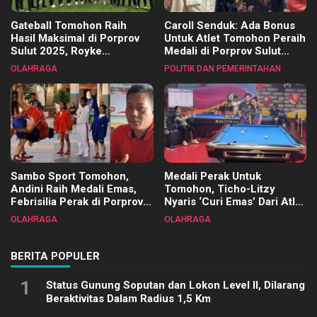
Gateball Tomohon Raih
Caroll Senduk: Ada Bonus
Hasil Maksimal di Porprov
Untuk Atlet Tomohon Peraih
Sulut 2025, Royke
Medali di Porprov Sulut
Tangkawarouw Ucapkan
2025
OLAHRAGA
POLITIK DAN PEMERINTAHAN
Terimakasih
Sambo Sport Tomohon,
Medali Perak Untuk
Andini Raih Medali Emas,
Tomohon, Ticho-Litzy
Febrisilia Perak di Porprov
Nyaris ‘Curi Emas’ Dari Atlet
Sulut 2025
Biliar PON di Porprov Sulut
OLAHRAGA
OLAHRAGA
2025
BERITA POPULER
1
Status Gunung Soputan dan Lokon Level II, Dilarang
Beraktivitas Dalam Radius 1,5 Km