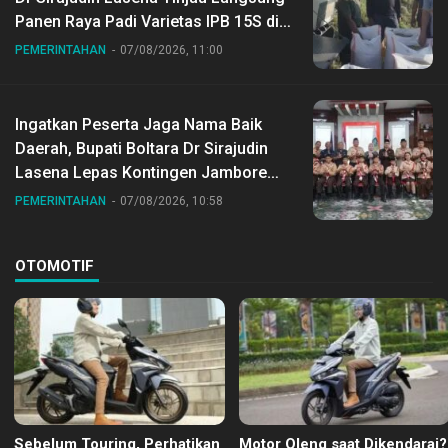
Panen Raya Padi Varietas IPB 15S di
Desa Gihang
PEMERINTAHAN
07/08/2026, 11:00
Ingatkan Peserta Jaga Nama Baik
Daerah, Bupati Boltara Dr Sirajudin
Lasena Lepas Kontingen Jambore
Nasional ke XII di Buperta Cibubur
PEMERINTAHAN
07/08/2026, 10:58
OTOMOTIF
Sebelum Touring, Perhatikan
Motor Oleng saat Dikendarai?