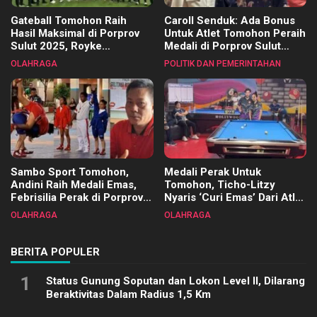
Gateball Tomohon Raih
Caroll Senduk: Ada Bonus
Hasil Maksimal di Porprov
Untuk Atlet Tomohon Peraih
Sulut 2025, Royke
Medali di Porprov Sulut
Tangkawarouw Ucapkan
2025
OLAHRAGA
POLITIK DAN PEMERINTAHAN
Terimakasih
Sambo Sport Tomohon,
Medali Perak Untuk
Andini Raih Medali Emas,
Tomohon, Ticho-Litzy
Febrisilia Perak di Porprov
Nyaris ‘Curi Emas’ Dari Atlet
Sulut 2025
Biliar PON di Porprov Sulut
OLAHRAGA
OLAHRAGA
2025
BERITA POPULER
1
Status Gunung Soputan dan Lokon Level II, Dilarang
Beraktivitas Dalam Radius 1,5 Km