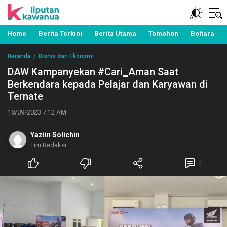
Berita Manado, Sulawesi Utara, Kawanua, Politik,
Liputan Kawanua
Pemerintahan, Hukum Kriminal dan Nasional
Home
Berita Terkini
Berita Utama
Tomohon
Boltara
Beranda
Bisnis dan Ekonomi
DAW Kampanyekan #Cari_Aman Saat
Berkendara kepada Pelajar dan Karyawan di
Ternate
18/09/2023 7:12 AM
Yaziin Solichin
Tim Redaksi
0