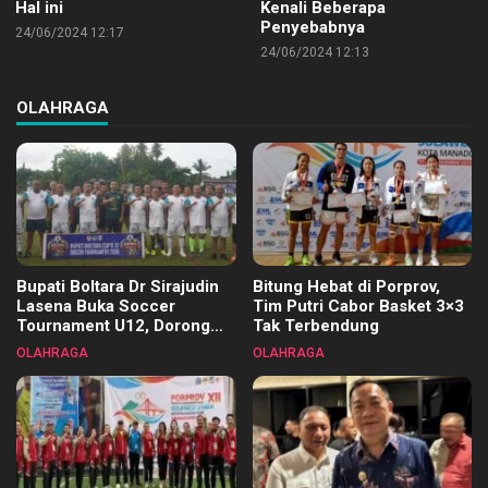
Hal ini
Kenali Beberapa
Penyebabnya
24/06/2024 12:17
24/06/2024 12:13
OLAHRAGA
Bupati Boltara Dr Sirajudin
Bitung Hebat di Porprov,
Lasena Buka Soccer
Tim Putri Cabor Basket 3×3
Tournament U12, Dorong
Tak Terbendung
Pembinaan Merata di Setiap
OLAHRAGA
OLAHRAGA
Kecamatan