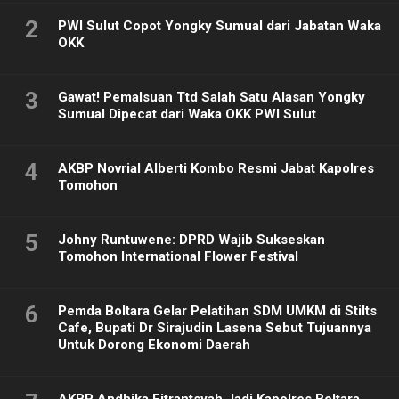
2
PWI Sulut Copot Yongky Sumual dari Jabatan Waka
OKK
3
Gawat! Pemalsuan Ttd Salah Satu Alasan Yongky
Sumual Dipecat dari Waka OKK PWI Sulut
4
AKBP Novrial Alberti Kombo Resmi Jabat Kapolres
Tomohon
5
Johny Runtuwene: DPRD Wajib Sukseskan
Tomohon International Flower Festival
6
Pemda Boltara Gelar Pelatihan SDM UMKM di Stilts
Cafe, Bupati Dr Sirajudin Lasena Sebut Tujuannya
Untuk Dorong Ekonomi Daerah
AKBP Andhika Fitrantsyah Jadi Kapolres Boltara,