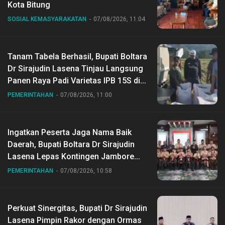
Kota Bitung
SOSIAL KEMASYARAKATAN
07/08/2026, 11:04
Tanam Tabela Berhasil, Bupati Boltara
Dr Sirajudin Lasena Tinjau Langsung
Panen Raya Padi Varietas IPB 15S di
Desa Gihang
PEMERINTAHAN
07/08/2026, 11:00
Ingatkan Peserta Jaga Nama Baik
Daerah, Bupati Boltara Dr Sirajudin
Lasena Lepas Kontingen Jambore
Nasional ke XII di Buperta Cibubur
PEMERINTAHAN
07/08/2026, 10:58
Perkuat Sinergitas, Bupati Dr Sirajudin
Lasena Pimpin Rakor dengan Ormas