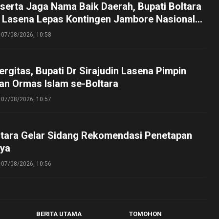
serta Jaga Nama Baik Daerah, Bupati Boltara
n Lasena Lepas Kontingen Jambore Nasional
perta Cibubur
07/08/2026, 10:58
ergitas, Bupati Dr Sirajudin Lasena Pimpin
an Ormas Islam se-Boltara
07/08/2026, 10:57
tara Gelar Sidang Rekomendasi Penetapan
ya
07/08/2026, 10:56
BERITA UTAMA
TOMOHON