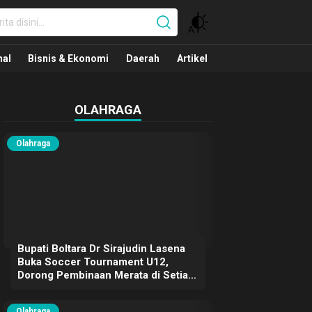
nal
nal
Bisnis & Ekonomi
Daerah
Artikel
OLAHRAGA
Olahraga
Bupati Boltara Dr Sirajudin Lasena
Buka Soccer Tournament U12,
Dorong Pembinaan Merata di Setiap
Kecamatan
Olahraga