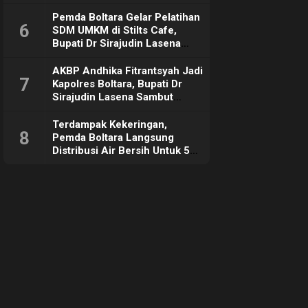
Pemda Boltara Gelar Pelatihan
6
SDM UMKM di Stilts Cafe,
Bupati Dr Sirajudin Lasena
Sebut Tujuannya Untuk
Dorong Ekonomi Daerah
AKBP Andhika Fitrantsyah Jadi
7
Kapolres Boltara, Bupati Dr
Sirajudin Lasena Sambut
Hangat
Terdampak Kekeringan,
8
Pemda Boltara Langsung
Distribusi Air Bersih Untuk 50
KK di Desa Komus 2 Timur