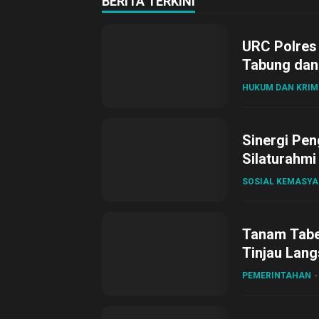
BERITA TERKINI
URC Polres
Tabung dan 
HUKUM DAN KRIM
Sinergi Pen
Silaturahmi
SOSIAL KEMASY
Tanam Tabel
Tinjau Lang
Desa Gihan
PEMERINTAHAN