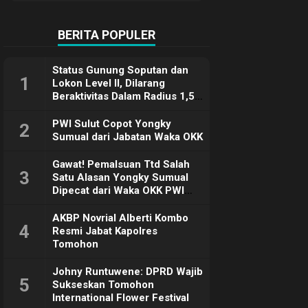
Terimakasih
BERITA POPULER
Status Gunung Soputan dan
1
Lokon Level II, Dilarang
Beraktivitas Dalam Radius 1,5
Km
PWI Sulut Copot Yongky
2
Sumual dari Jabatan Waka OKK
Gawat! Pemalsuan Ttd Salah
3
Satu Alasan Yongky Sumual
Dipecat dari Waka OKK PWI
Sulut
AKBP Novrial Alberti Kombo
4
Resmi Jabat Kapolres
Tomohon
Johny Runtuwene: DPRD Wajib
5
Sukseskan Tomohon
International Flower Festival