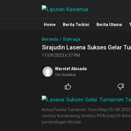
Liputan Kawanua
Berita Manado, Sulawesi Utara, Kawa
Home
Berita Terkini
Berita Utama
Beranda
Olahraga
Sirajudin Lasena Sukses Gelar T
17/09/2023 6:37 PM
Warstef Abisada
Tim Redaksi
Ketua Panitia Turnamen Tenis Meja OD-SK 2023 
Jemmy Kumendong, Direktur IPDN Sulut Dr Arnol
pertandingan dimulai.