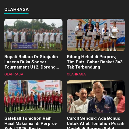
OLAHRAGA
Bupati Boltara Dr Sirajudin
Bitung Hebat di Porprov,
Lasena Buka Soccer
Tim Putri Cabor Basket 3×3
Tournament U12, Dorong
Tak Terbendung
Pembinaan Merata di Setiap
OLAHRAGA
OLAHRAGA
Kecamatan
Gateball Tomohon Raih
Caroll Senduk: Ada Bonus
Hasil Maksimal di Porprov
Untuk Atlet Tomohon Peraih
Sulut 2025, Royke
Medali di Porprov Sulut