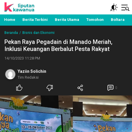
Berita Manado, Sulawesi Utara, Kawanua, Politik,
Liputan Kawanua
Pemerintahan, Hukum Kriminal dan Nasional
Home
Berita Terkini
Berita Utama
Tomohon
Boltara
Beranda
Bisnis dan Ekonomi
Pekan Raya Pegadain di Manado Meriah,
Inklusi Keuangan Berbalut Pesta Rakyat
14/10/2023 11:28 PM
Yaziin Solichin
Tim Redaksi
0