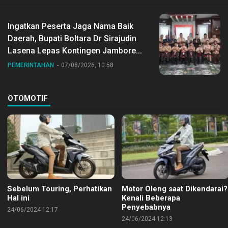
Ingatkan Peserta Jaga Nama Baik
Daerah, Bupati Boltara Dr Sirajudin
Lasena Lepas Kontingen Jambore
Nasional ke XII di Buperta Cibubur
PEMERINTAHAN
07/08/2026, 10:58
OTOMOTIF
Sebelum Touring, Perhatikan
Motor Oleng saat Dikendarai?
Hal ini
Kenali Beberapa
Penyebabnya
24/06/2024 12:17
24/06/2024 12:13