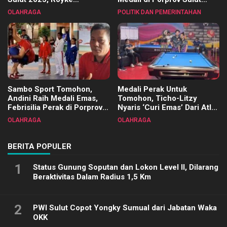
Tangkawarouw Ucapkan
2025
OLAHRAGA
POLITIK DAN PEMERINTAHAN
Terimakasih
Sambo Sport Tomohon,
Medali Perak Untuk
Andini Raih Medali Emas,
Tomohon, Ticho-Litzy
Febrisilia Perak di Porprov
Nyaris ‘Curi Emas’ Dari Atlet
Sulut 2025
Biliar PON di Porprov Sulut
OLAHRAGA
OLAHRAGA
2025
BERITA POPULER
1
Status Gunung Soputan dan Lokon Level II, Dilarang
Beraktivitas Dalam Radius 1,5 Km
2
PWI Sulut Copot Yongky Sumual dari Jabatan Waka
OKK