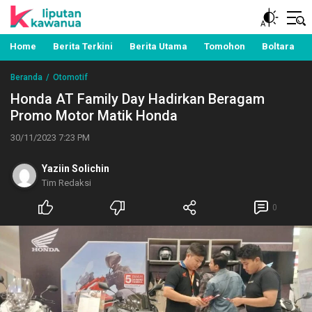
Berita Manado, Sulawesi Utara, Kawanua, Politik,
Liputan Kawanua
Pemerintahan, Hukum Kriminal dan Nasional
Home
Berita Terkini
Berita Utama
Tomohon
Boltara
Beranda
Otomotif
Honda AT Family Day Hadirkan Beragam
Promo Motor Matik Honda
30/11/2023 7:23 PM
Yaziin Solichin
Tim Redaksi
0