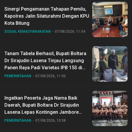
Sinergi Pengamanan Tahapan Pemilu,
Kapolres Jalin Silaturahmi Dengan KPU
Kota Bitung
SOSIAL KEMASYARAKATAN
07/08/2026, 11:04
Tanam Tabela Berhasil, Bupati Boltara
Dr Sirajudin Lasena Tinjau Langsung
Panen Raya Padi Varietas IPB 15S di
Desa Gihang
PEMERINTAHAN
07/08/2026, 11:00
Ingatkan Peserta Jaga Nama Baik
Daerah, Bupati Boltara Dr Sirajudin
Lasena Lepas Kontingen Jambore
Nasional ke XII di Buperta Cibubur
PEMERINTAHAN
07/08/2026, 10:58