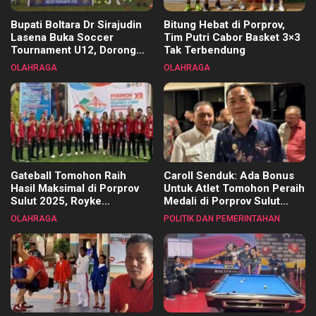
Bupati Boltara Dr Sirajudin
Bitung Hebat di Porprov,
Lasena Buka Soccer
Tim Putri Cabor Basket 3×3
Tournament U12, Dorong
Tak Terbendung
Pembinaan Merata di Setiap
OLAHRAGA
OLAHRAGA
Kecamatan
Gateball Tomohon Raih
Caroll Senduk: Ada Bonus
Hasil Maksimal di Porprov
Untuk Atlet Tomohon Peraih
Sulut 2025, Royke
Medali di Porprov Sulut
Tangkawarouw Ucapkan
2025
OLAHRAGA
POLITIK DAN PEMERINTAHAN
Terimakasih