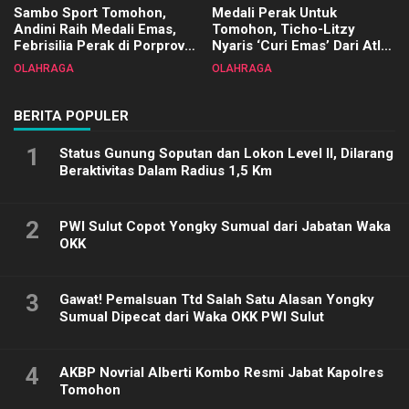
Sambo Sport Tomohon,
Medali Perak Untuk
Andini Raih Medali Emas,
Tomohon, Ticho-Litzy
Febrisilia Perak di Porprov
Nyaris ‘Curi Emas’ Dari Atlet
Sulut 2025
Biliar PON di Porprov Sulut
OLAHRAGA
OLAHRAGA
2025
BERITA POPULER
1
Status Gunung Soputan dan Lokon Level II, Dilarang
Beraktivitas Dalam Radius 1,5 Km
2
PWI Sulut Copot Yongky Sumual dari Jabatan Waka
OKK
3
Gawat! Pemalsuan Ttd Salah Satu Alasan Yongky
Sumual Dipecat dari Waka OKK PWI Sulut
4
AKBP Novrial Alberti Kombo Resmi Jabat Kapolres
Tomohon