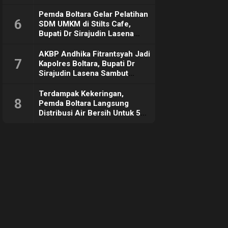
Pemda Boltara Gelar Pelatihan
6
SDM UMKM di Stilts Cafe,
Bupati Dr Sirajudin Lasena
Sebut Tujuannya Untuk
Dorong Ekonomi Daerah
AKBP Andhika Fitrantsyah Jadi
7
Kapolres Boltara, Bupati Dr
Sirajudin Lasena Sambut
Hangat
Terdampak Kekeringan,
8
Pemda Boltara Langsung
Distribusi Air Bersih Untuk 50
KK di Desa Komus 2 Timur