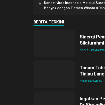
Konektivitas Indonesia Melalui Su
Banyak dengan Elemen Wisata #DiI
BERITA TERKINI
Sinergi Pen
Silaturahmi
SOSIAL KEMASY
Tanam Tabel
Tinjau Lang
Desa Gihan
PEMERINTAHAN
Ingatkan Pe
Dr Sirajudi