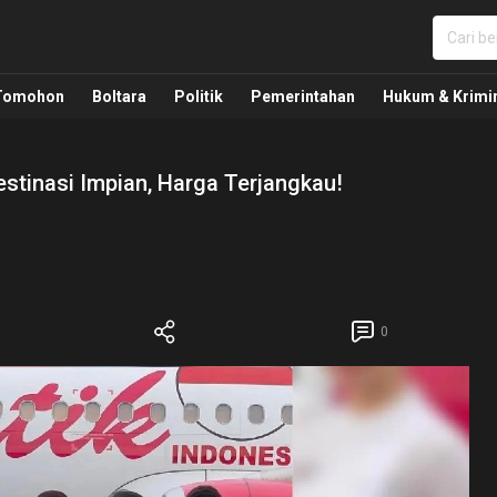
nua, Politik, Pemerintahan, Hukum Kriminal dan Nasio
Tomohon
Boltara
Politik
Pemerintahan
Hukum & Krimi
Destinasi Impian, Harga Terjangkau!
0