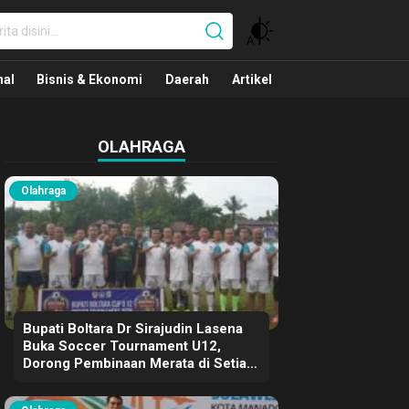
nal
nal
Bisnis & Ekonomi
Daerah
Artikel
OLAHRAGA
Olahraga
Bupati Boltara Dr Sirajudin Lasena
Buka Soccer Tournament U12,
Dorong Pembinaan Merata di Setiap
Kecamatan