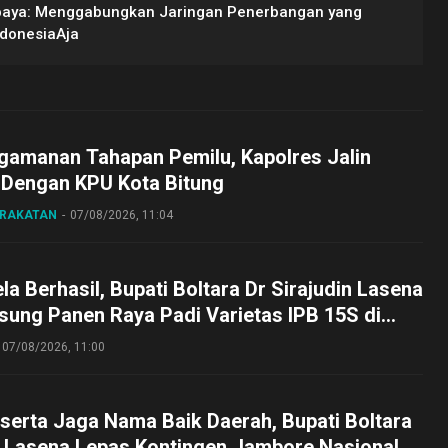
rabaya: Menggabungkan Jaringan Penerbangan yang
ndonesiaAja
gamanan Tahapan Pemilu, Kapolres Jalin
 Dengan KPU Kota Bitung
ARAKATAN
07/08/2026, 11:04
a Berhasil, Bupati Boltara Dr Sirajudin Lasena
sung Panen Raya Padi Varietas IPB 15S di
g
07/08/2026, 11:00
serta Jaga Nama Baik Daerah, Bupati Boltara
n Lasena Lepas Kontingen Jambore Nasional