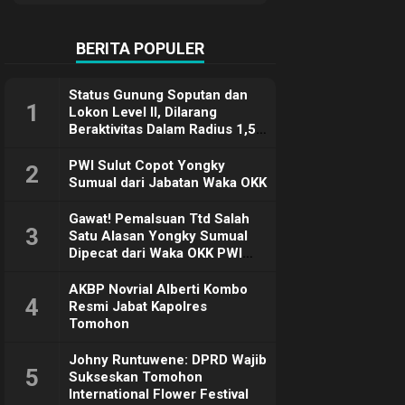
Terimakasih
BERITA POPULER
Status Gunung Soputan dan
1
Lokon Level II, Dilarang
Beraktivitas Dalam Radius 1,5
Km
PWI Sulut Copot Yongky
2
Sumual dari Jabatan Waka OKK
Gawat! Pemalsuan Ttd Salah
3
Satu Alasan Yongky Sumual
Dipecat dari Waka OKK PWI
Sulut
AKBP Novrial Alberti Kombo
4
Resmi Jabat Kapolres
Tomohon
Johny Runtuwene: DPRD Wajib
5
Sukseskan Tomohon
International Flower Festival