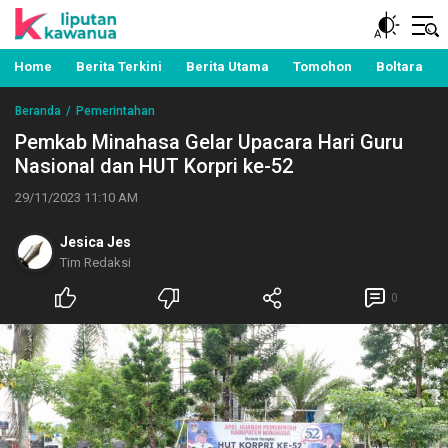
Berita Manado, Sulawesi Utara, Kawanua, Politik,
Liputan Kawanua
Pemerintahan, Hukum Kriminal dan Nasional
Home
Berita Terkini
Berita Utama
Tomohon
Boltara
Beranda
Pemerintahan
Pemkab Minahasa Gelar Upacara Hari Guru
Nasional dan HUT Korpri ke-52
29/11/2023 11:10 AM
Jesica Jes
Tim Redaksi
0