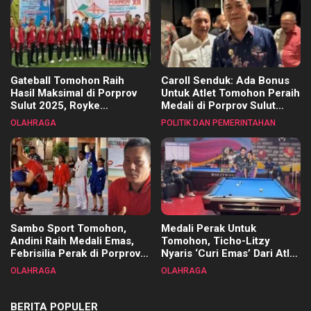
Gateball Tomohon Raih
Caroll Senduk: Ada Bonus
Hasil Maksimal di Porprov
Untuk Atlet Tomohon Peraih
Sulut 2025, Royke
Medali di Porprov Sulut
Tangkawarouw Ucapkan
2025
OLAHRAGA
POLITIK DAN PEMERINTAHAN
Terimakasih
Sambo Sport Tomohon,
Medali Perak Untuk
Andini Raih Medali Emas,
Tomohon, Ticho-Litzy
Febrisilia Perak di Porprov
Nyaris ‘Curi Emas’ Dari Atlet
Sulut 2025
Biliar PON di Porprov Sulut
OLAHRAGA
OLAHRAGA
2025
BERITA POPULER