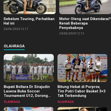
Sebelum Touring, Perhatikan
Motor Oleng saat Dikendarai?
Hal ini
Kenali Beberapa
Penyebabnya
24/06/2024 12:17
24/06/2024 12:13
OLAHRAGA
Bupati Boltara Dr Sirajudin
Bitung Hebat di Porprov,
Lasena Buka Soccer
Tim Putri Cabor Basket 3×3
Tournament U12, Dorong
Tak Terbendung
Pembinaan Merata di Setiap
OLAHRAGA
OLAHRAGA
Kecamatan