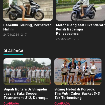
Sebelum Touring, Perhatikan
Motor Oleng saat Dikendarai?
Hal ini
Kenali Beberapa
Penyebabnya
24/06/2024 12:17
24/06/2024 12:13
OLAHRAGA
Bupati Boltara Dr Sirajudin
Bitung Hebat di Porprov,
Lasena Buka Soccer
Tim Putri Cabor Basket 3×3
Tournament U12, Dorong
Tak Terbendung
Pembinaan Merata di Setiap
OLAHRAGA
OLAHRAGA