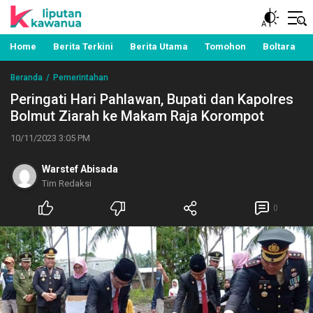
Berita Manado, Sulawesi Utara, Kawanua, Politik,
Liputan Kawanua
Pemerintahan, Hukum Kriminal dan Nasional
Home
Berita Terkini
Berita Utama
Tomohon
Boltara
Beranda
Pemerintahan
Peringati Hari Pahlawan, Bupati dan Kapolres
Bolmut Ziarah ke Makam Raja Korompot
10/11/2023 3:05 PM
Warstef Abisada
Tim Redaksi
0