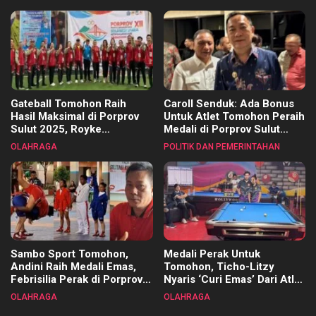
Kecamatan
Gateball Tomohon Raih
Caroll Senduk: Ada Bonus
Hasil Maksimal di Porprov
Untuk Atlet Tomohon Peraih
Sulut 2025, Royke
Medali di Porprov Sulut
Tangkawarouw Ucapkan
2025
OLAHRAGA
POLITIK DAN PEMERINTAHAN
Terimakasih
Sambo Sport Tomohon,
Medali Perak Untuk
Andini Raih Medali Emas,
Tomohon, Ticho-Litzy
Febrisilia Perak di Porprov
Nyaris ‘Curi Emas’ Dari Atlet
Sulut 2025
Biliar PON di Porprov Sulut
OLAHRAGA
OLAHRAGA
2025