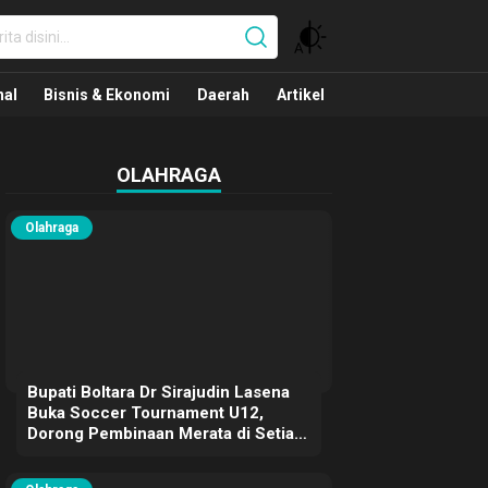
nal
nal
Bisnis & Ekonomi
Daerah
Artikel
OLAHRAGA
Olahraga
Bupati Boltara Dr Sirajudin Lasena
Buka Soccer Tournament U12,
Dorong Pembinaan Merata di Setiap
Kecamatan