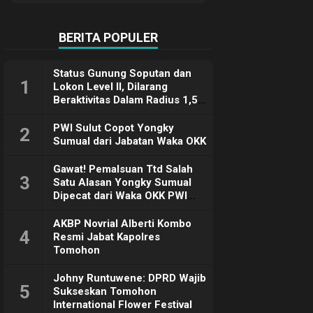
Terimakasih
BERITA POPULER
Status Gunung Soputan dan
1
Lokon Level II, Dilarang
Beraktivitas Dalam Radius 1,5
Km
PWI Sulut Copot Yongky
2
Sumual dari Jabatan Waka OKK
Gawat! Pemalsuan Ttd Salah
3
Satu Alasan Yongky Sumual
Dipecat dari Waka OKK PWI
Sulut
AKBP Novrial Alberti Kombo
4
Resmi Jabat Kapolres
Tomohon
Johny Runtuwene: DPRD Wajib
5
Sukseskan Tomohon
International Flower Festival