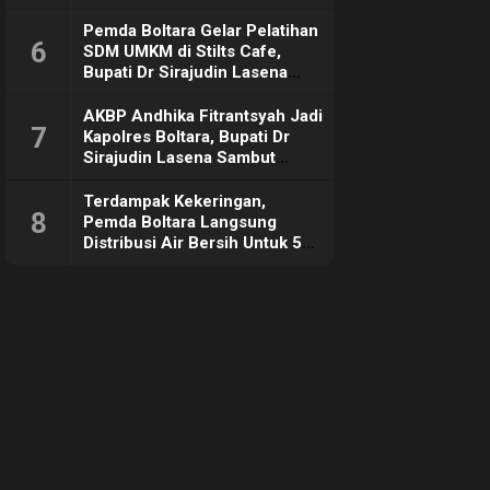
Pemda Boltara Gelar Pelatihan
6
SDM UMKM di Stilts Cafe,
Bupati Dr Sirajudin Lasena
Sebut Tujuannya Untuk
Dorong Ekonomi Daerah
AKBP Andhika Fitrantsyah Jadi
7
Kapolres Boltara, Bupati Dr
Sirajudin Lasena Sambut
Hangat
Terdampak Kekeringan,
8
Pemda Boltara Langsung
Distribusi Air Bersih Untuk 50
KK di Desa Komus 2 Timur