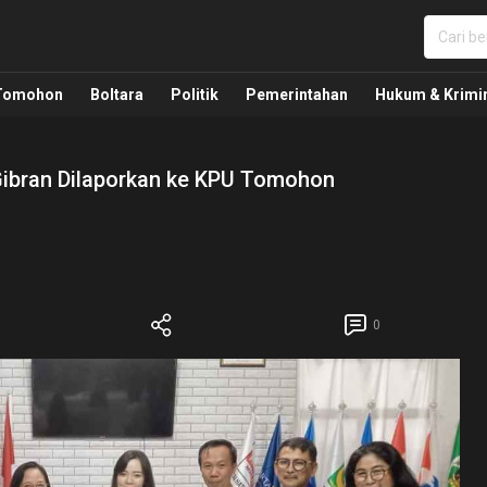
nua, Politik, Pemerintahan, Hukum Kriminal dan Nasio
Tomohon
Boltara
Politik
Pemerintahan
Hukum & Krimi
ibran Dilaporkan ke KPU Tomohon
0