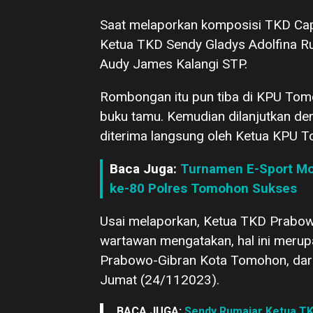
Saat melaporkan komposisi TKD Cap
Ketua TKD Sendy Gladys Adolfina R
Audy James Kalangi STP.
Rombongan itu pun tiba di KPU Tomo
buku tamu. Kemudian dilanjutkan d
diterima langsung oleh Ketua KPU To
Baca Juga:
Turnamen E-Sport Mo
ke-80 Polres Tomohon Sukses
Usai melaporkan, Ketua TKD Prabo
wartawan mengatakan, hal ini merup
Prabowo-Gibran Kota Tomohon, dari
Jumat (24/112023).
BACA JUGA:
Sendy Rumajar Ketua T