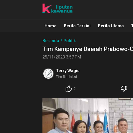
Liputan Kawanua
Berita Manado, Sulawesi Utara, Kawa
Home
Berita Terkini
Berita Utama
Beranda
Politik
Tim Kampanye Daerah Prabowo-G
25/11/2023 3:57 PM
Terry Wagiu
Tim Redaksi
2