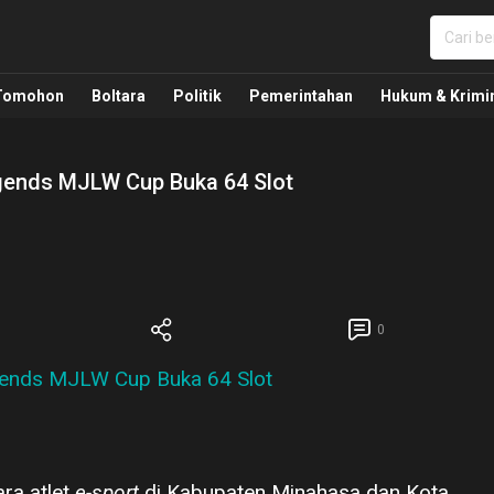
nua, Politik, Pemerintahan, Hukum Kriminal dan Nasio
Tomohon
Boltara
Politik
Pemerintahan
Hukum & Krimi
egends MJLW Cup Buka 64 Slot
0
ara atlet
e-sport
di Kabupaten Minahasa dan Kota