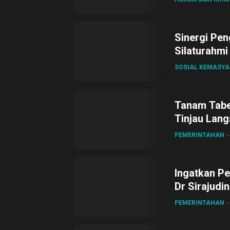
Sinergi Pen
Silaturahmi
SOSIAL KEMASY
Tanam Tabel
Tinjau Lang
Desa Gihan
PEMERINTAHAN
Ingatkan Pe
Dr Sirajudi
ke XII di Bu
PEMERINTAHAN