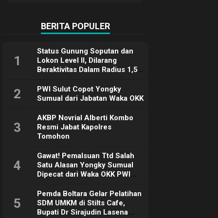
Terimakasih
BERITA POPULER
Status Gunung Soputan dan
1
Lokon Level II, Dilarang
Beraktivitas Dalam Radius 1,5
Km
PWI Sulut Copot Yongky
2
Sumual dari Jabatan Waka OKK
AKBP Novrial Alberti Kombo
3
Resmi Jabat Kapolres
Tomohon
Gawat! Pemalsuan Ttd Salah
4
Satu Alasan Yongky Sumual
Dipecat dari Waka OKK PWI
Sulut
Pemda Boltara Gelar Pelatihan
5
SDM UMKM di Stilts Cafe,
Bupati Dr Sirajudin Lasena