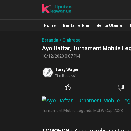
Liputan Kawanua
Berita Manado, Sulawesi Utara, Kawa
Home
Berita Terkini
Berita Utama
Beranda
Olahraga
Ayo Daftar, Turnament Mobile L
10/12/2023 8:07 PM
Terry Wagiu
Tim Redaksi
Turnament Mobile Legends MJLW Cup 2023
TOMOHON
,- Kabar gembira untuk p