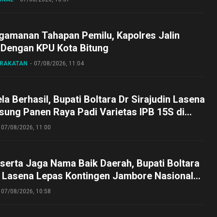
gamanan Tahapan Pemilu, Kapolres Jalin
 Dengan KPU Kota Bitung
ARAKATAN
07/08/2026, 11:04
a Berhasil, Bupati Boltara Dr Sirajudin Lasena
sung Panen Raya Padi Varietas IPB 15S di
g
07/08/2026, 11:00
serta Jaga Nama Baik Daerah, Bupati Boltara
n Lasena Lepas Kontingen Jambore Nasional
perta Cibubur
07/08/2026, 10:58