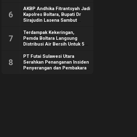
Sebut Tujuannya Untuk
Dorong Ekonomi Daerah
AKBP Andhika Fitrantsyah Jadi
6
Kapolres Boltara, Bupati Dr
Sirajudin Lasena Sambut
Hangat
Terdampak Kekeringan,
7
Pemda Boltara Langsung
Distribusi Air Bersih Untuk 50
KK di Desa Komus 2 Timur
PT Futai Sulawesi Utara
8
Serahkan Penanganan Insiden
Penyerangan dan Pembakaran
ke Polisi