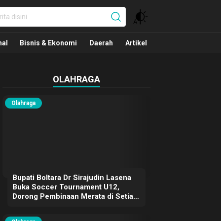
nal
nal
Bisnis & Ekonomi
Daerah
Artikel
OLAHRAGA
Olahraga
Bupati Boltara Dr Sirajudin Lasena
Buka Soccer Tournament U12,
Dorong Pembinaan Merata di Setiap
Kecamatan