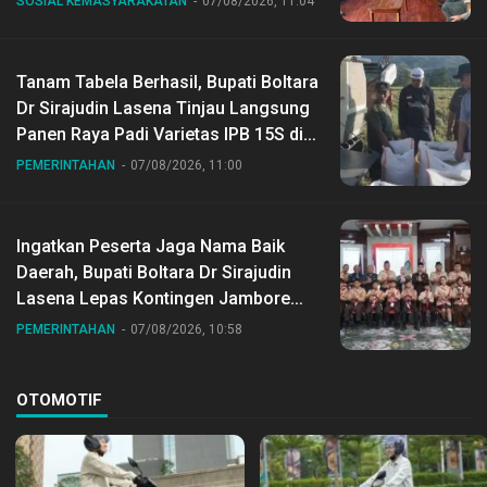
SOSIAL KEMASYARAKATAN
07/08/2026, 11:04
Tanam Tabela Berhasil, Bupati Boltara
Dr Sirajudin Lasena Tinjau Langsung
Panen Raya Padi Varietas IPB 15S di
Desa Gihang
PEMERINTAHAN
07/08/2026, 11:00
Ingatkan Peserta Jaga Nama Baik
Daerah, Bupati Boltara Dr Sirajudin
Lasena Lepas Kontingen Jambore
Nasional ke XII di Buperta Cibubur
PEMERINTAHAN
07/08/2026, 10:58
OTOMOTIF