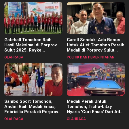
Gateball Tomohon Raih
Caroll Senduk: Ada Bonus
Hasil Maksimal di Porprov
Untuk Atlet Tomohon Peraih
Sulut 2025, Royke
Medali di Porprov Sulut
Tangkawarouw Ucapkan
2025
OLAHRAGA
POLITIK DAN PEMERINTAHAN
Terimakasih
Sambo Sport Tomohon,
Medali Perak Untuk
Andini Raih Medali Emas,
Tomohon, Ticho-Litzy
Febrisilia Perak di Porprov
Nyaris ‘Curi Emas’ Dari Atlet
Sulut 2025
Biliar PON di Porprov Sulut
OLAHRAGA
OLAHRAGA
2025