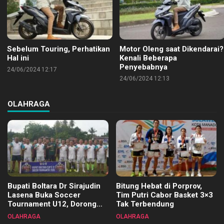
Sebelum Touring, Perhatikan
Motor Oleng saat Dikendarai?
Hal ini
Kenali Beberapa
Penyebabnya
24/06/2024 12:17
24/06/2024 12:13
OLAHRAGA
Bupati Boltara Dr Sirajudin
Bitung Hebat di Porprov,
Lasena Buka Soccer
Tim Putri Cabor Basket 3×3
Tournament U12, Dorong
Tak Terbendung
Pembinaan Merata di Setiap
OLAHRAGA
OLAHRAGA
Kecamatan