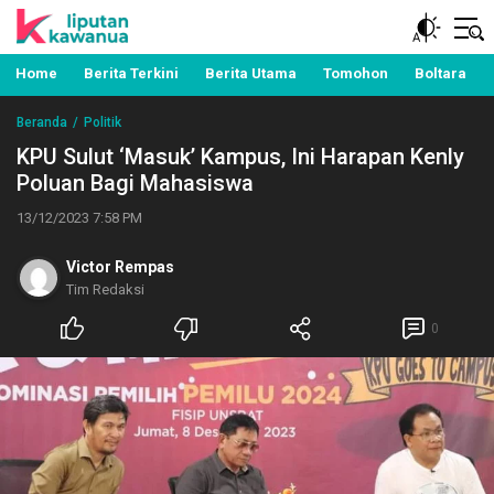
Berita Manado, Sulawesi Utara, Kawanua, Politik,
Liputan Kawanua
Pemerintahan, Hukum Kriminal dan Nasional
Home
Berita Terkini
Berita Utama
Tomohon
Boltara
Beranda
Politik
KPU Sulut ‘Masuk’ Kampus, Ini Harapan Kenly
Poluan Bagi Mahasiswa
13/12/2023 7:58 PM
Victor Rempas
Tim Redaksi
0