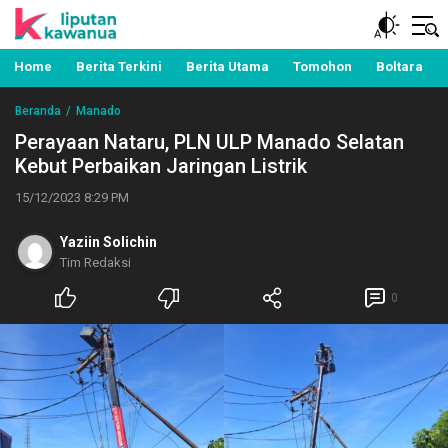
Berita Manado, Sulawesi Utara, Kawanua, Politik,
Liputan Kawanua
Pemerintahan, Hukum Kriminal dan Nasional
Home
Berita Terkini
Berita Utama
Tomohon
Boltara
Beranda
Manado
Perayaan Nataru, PLN ULP Manado Selatan
Kebut Perbaikan Jaringan Listrik
15/12/2023 8:29 PM
Yaziin Solichin
Tim Redaksi
0