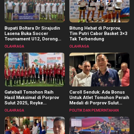
Bupati Boltara Dr Sirajudin
Bitung Hebat di Porprov,
Lasena Buka Soccer
Tim Putri Cabor Basket 3×3
Tournament U12, Dorong
Tak Terbendung
Pembinaan Merata di Setiap
OLAHRAGA
OLAHRAGA
Kecamatan
Gateball Tomohon Raih
Caroll Senduk: Ada Bonus
Hasil Maksimal di Porprov
Untuk Atlet Tomohon Peraih
Sulut 2025, Royke
Medali di Porprov Sulut
Tangkawarouw Ucapkan
2025
OLAHRAGA
POLITIK DAN PEMERINTAHAN
Terimakasih