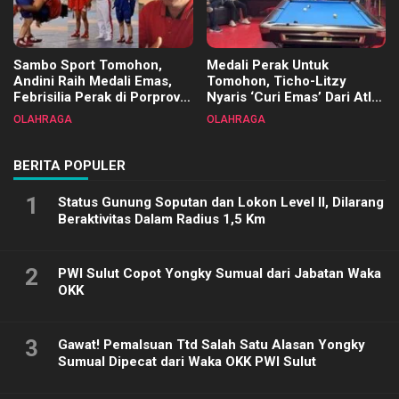
Sambo Sport Tomohon,
Medali Perak Untuk
Andini Raih Medali Emas,
Tomohon, Ticho-Litzy
Febrisilia Perak di Porprov
Nyaris ‘Curi Emas’ Dari Atlet
Sulut 2025
Biliar PON di Porprov Sulut
OLAHRAGA
OLAHRAGA
2025
BERITA POPULER
1
Status Gunung Soputan dan Lokon Level II, Dilarang
Beraktivitas Dalam Radius 1,5 Km
2
PWI Sulut Copot Yongky Sumual dari Jabatan Waka
OKK
3
Gawat! Pemalsuan Ttd Salah Satu Alasan Yongky
Sumual Dipecat dari Waka OKK PWI Sulut