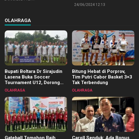
24/06/2024 12:13
OLAHRAGA
Bupati Boltara Dr Sirajudin
Bitung Hebat di Porprov,
Lasena Buka Soccer
Tim Putri Cabor Basket 3×3
Tournament U12, Dorong
Tak Terbendung
Pembinaan Merata di Setiap
OLAHRAGA
OLAHRAGA
Kecamatan
Gateball Tomohon Raih
Caroll Senduk: Ada Bonus