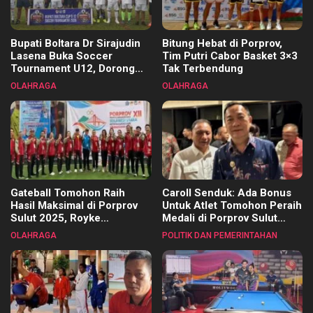
Bupati Boltara Dr Sirajudin
Bitung Hebat di Porprov,
Lasena Buka Soccer
Tim Putri Cabor Basket 3×3
Tournament U12, Dorong
Tak Terbendung
Pembinaan Merata di Setiap
OLAHRAGA
OLAHRAGA
Kecamatan
Gateball Tomohon Raih
Caroll Senduk: Ada Bonus
Hasil Maksimal di Porprov
Untuk Atlet Tomohon Peraih
Sulut 2025, Royke
Medali di Porprov Sulut
Tangkawarouw Ucapkan
2025
OLAHRAGA
POLITIK DAN PEMERINTAHAN
Terimakasih