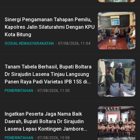
Sinergi Pengamanan Tahapan Pemilu,
Kapolres Jalin Silaturahmi Dengan KPU
Kota Bitung
SOSIAL KEMASYARAKATAN
07/08/2026, 11:04
Tanam Tabela Berhasil, Bupati Boltara
Dr Sirajudin Lasena Tinjau Langsung
Panen Raya Padi Varietas IPB 15S di
Desa Gihang
PEMERINTAHAN
07/08/2026, 11:00
Ingatkan Peserta Jaga Nama Baik
Daerah, Bupati Boltara Dr Sirajudin
Lasena Lepas Kontingen Jambore
Nasional ke XII di Buperta Cibubur
PEMERINTAHAN
07/08/2026, 10:58