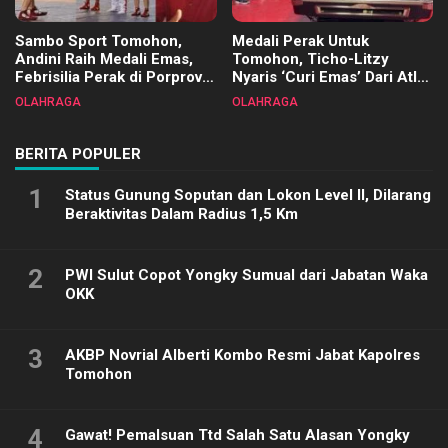
Sambo Sport Tomohon,
Medali Perak Untuk
Andini Raih Medali Emas,
Tomohon, Ticho-Litzy
Febrisilia Perak di Porprov
Nyaris ‘Curi Emas’ Dari Atlet
Sulut 2025
Biliar PON di Porprov Sulut
OLAHRAGA
OLAHRAGA
2025
BERITA POPULER
1
Status Gunung Soputan dan Lokon Level II, Dilarang
Beraktivitas Dalam Radius 1,5 Km
2
PWI Sulut Copot Yongky Sumual dari Jabatan Waka
OKK
3
AKBP Novrial Alberti Kombo Resmi Jabat Kapolres
Tomohon
4
Gawat! Pemalsuan Ttd Salah Satu Alasan Yongky