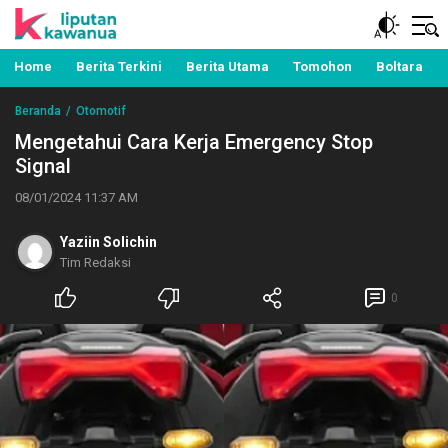
Berita Manado, Sulawesi Utara, Kawanua, Politik,
Liputan Kawanua
Pemerintahan, Hukum Kriminal dan Nasional
Home
Berita Terkini
Berita Utama
Tomohon
Boltara
Beranda
Otomotif
Mengetahui Cara Kerja Emergency Stop
Signal
08/01/2024 11:37 AM
Yaziin Solichin
Tim Redaksi
0