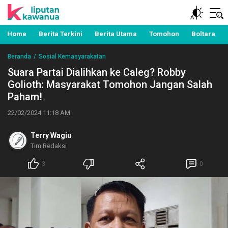
Berita Manado, Sulawesi Utara, Kawanua, Politik,
Liputan Kawanua
Pemerintahan, Hukum Kriminal dan Nasional
Home
Berita Terkini
Berita Utama
Tomohon
Boltara
Beranda
Sosial Kemasyarakatan
Suara Partai Dialihkan ke Caleg? Robby
Golioth: Masyarakat Tomohon Jangan Salah
Paham!
22/02/2024 11:18 AM
Terry Wagiu
Tim Redaksi
3
0