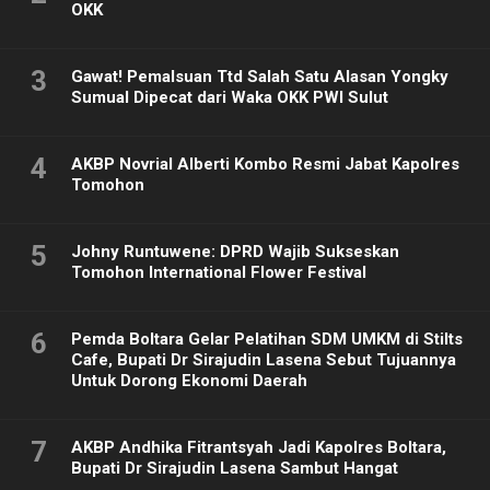
OKK
3
Gawat! Pemalsuan Ttd Salah Satu Alasan Yongky
Sumual Dipecat dari Waka OKK PWI Sulut
4
AKBP Novrial Alberti Kombo Resmi Jabat Kapolres
Tomohon
5
Johny Runtuwene: DPRD Wajib Sukseskan
Tomohon International Flower Festival
6
Pemda Boltara Gelar Pelatihan SDM UMKM di Stilts
Cafe, Bupati Dr Sirajudin Lasena Sebut Tujuannya
Untuk Dorong Ekonomi Daerah
7
AKBP Andhika Fitrantsyah Jadi Kapolres Boltara,
Bupati Dr Sirajudin Lasena Sambut Hangat