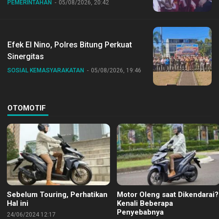
Dr Sirajudin Lasena Ikut Jalan Sehat
PEMERINTAHAN
05/08/2026, 20:42
Bersama Jajaran
Efek El Nino, Polres Bitung Perkuat
Sinergitas
SOSIAL KEMASYARAKATAN
05/08/2026, 19:46
OTOMOTIF
Sebelum Touring, Perhatikan
Motor Oleng saat Dikendarai?
Hal ini
Kenali Beberapa
Penyebabnya
24/06/2024 12:17