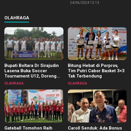
24/06/2024 12:13
OLAHRAGA
Bupati Boltara Dr Sirajudin
Bitung Hebat di Porprov,
Lasena Buka Soccer
Tim Putri Cabor Basket 3×3
Tournament U12, Dorong
Tak Terbendung
Pembinaan Merata di Setiap
OLAHRAGA
OLAHRAGA
Kecamatan
Gateball Tomohon Raih
Caroll Senduk: Ada Bonus