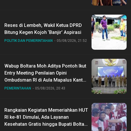
Reses di Lembeh, Wakil Ketua DPRD
Bitung Kegen Kojoh ‘Banjir’ Aspirasi
POLITIK DAN PEMERINTAHAN
05/08/2026, 21:52
Wabup Boltara Moh Aditya Pontoh Ikut
Entry Meeting Penilaian Opini
Ombudsman RI di Aula Mapalus Kantur
Gubernur Sulut
PEMERINTAHAN
05/08/2026, 20:43
Rangkaian Kegiatan Memeriahkan HUT
RI ke-81 Dimulai, Ada Layanan
Kesehatan Gratis hingga Bupati Boltara