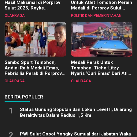
Hasil Maksimal di Porprov
Untuk Atlet Tomohon Peraih
Sulut 2025, Royke
Medali di Porprov Sulut
Tangkawarouw Ucapkan
2025
OLAHRAGA
POLITIK DAN PEMERINTAHAN
Terimakasih
Sambo Sport Tomohon,
Medali Perak Untuk
Andini Raih Medali Emas,
Tomohon, Ticho-Litzy
Febrisilia Perak di Porprov
Nyaris ‘Curi Emas’ Dari Atlet
Sulut 2025
Biliar PON di Porprov Sulut
OLAHRAGA
OLAHRAGA
2025
BERITA POPULER
1
Status Gunung Soputan dan Lokon Level II, Dilarang
Beraktivitas Dalam Radius 1,5 Km
2
PWI Sulut Copot Yongky Sumual dari Jabatan Waka