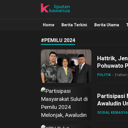
Liputan Kawanua
Berita Manado, Sulawesi Utara, Kawa
Home
Berita Terkini
Berita Utama
#PEMILU 2024
Hattrik, Je
Pohuwato P
POLITIK
2 tahun 
Partisipasi
Awaludin U
SOSIAL KEMASY