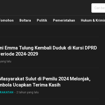
nua, Politik, Pemerintahan, Hukum Kriminal dan Nasio
Tomohon
Boltara
Politik
Pemerintahan
Hukum & Krimi
nni Emma Tulung Kembali Duduk di Kursi DPRD
eriode 2024-2029
yang lalu
 Masyarakat Sulut di Pemilu 2024 Melonjak,
mbola Ucapkan Terima Kasih
ARAKATAN
2 tahun yang lalu