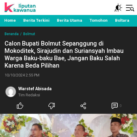
Berita Manado, Sulawesi Utara, Kawanua, Politik,
Liputan Kawanua
Pemerintahan, Hukum Kriminal dan Nasional
Home
Berita Terkini
Berita Utama
Tomohon
Boltara
Beranda
Bolmut
Calon Bupati Bolmut Sepanggung di
Mokoditek, Sirajudin dan Suriansyah Imbau
Warga Baku-baku Bae, Jangan Baku Salah
Karena Beda Pilihan
10/10/2024 2:55 PM
Warstef Abisada
Tim Redaksi
0