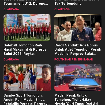
Tournament U12, Dorong
Tak Terbendung
Pembinaan Merata di Setiap
OLAHRAGA
OLAHRAGA
Kecamatan
Gateball Tomohon Raih
Caroll Senduk: Ada Bonus
Hasil Maksimal di Porprov
Untuk Atlet Tomohon Peraih
Sulut 2025, Royke
Medali di Porprov Sulut
Tangkawarouw Ucapkan
2025
OLAHRAGA
POLITIK DAN PEMERINTAHAN
Terimakasih
Sambo Sport Tomohon,
Medali Perak Untuk
Andini Raih Medali Emas,
Tomohon, Ticho-Litzy
Febrisilia Perak di Porprov
Nyaris ‘Curi Emas’ Dari Atlet