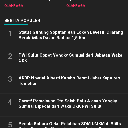
Sulut 2025
Biliar PON di Porprov Sulut
OLAHRAGA
OLAHRAGA
2025
BERITA POPULER
1
Status Gunung Soputan dan Lokon Level II, Dilarang
Beraktivitas Dalam Radius 1,5 Km
2
PWI Sulut Copot Yongky Sumual dari Jabatan Waka
OKK
3
AKBP Novrial Alberti Kombo Resmi Jabat Kapolres
Tomohon
4
Gawat! Pemalsuan Ttd Salah Satu Alasan Yongky
Sumual Dipecat dari Waka OKK PWI Sulut
5
Pemda Boltara Gelar Pelatihan SDM UMKM di Stilts