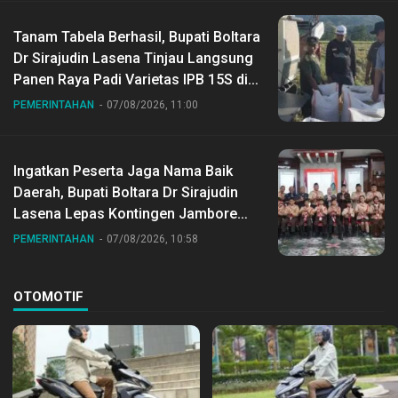
Tanam Tabela Berhasil, Bupati Boltara
Dr Sirajudin Lasena Tinjau Langsung
Panen Raya Padi Varietas IPB 15S di
Desa Gihang
PEMERINTAHAN
07/08/2026, 11:00
Ingatkan Peserta Jaga Nama Baik
Daerah, Bupati Boltara Dr Sirajudin
Lasena Lepas Kontingen Jambore
Nasional ke XII di Buperta Cibubur
PEMERINTAHAN
07/08/2026, 10:58
OTOMOTIF