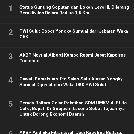
1
Status Gunung Soputan dan Lokon Level II, Dilarang
Beraktivitas Dalam Radius 1,5 Km
2
PWI Sulut Copot Yongky Sumual dari Jabatan Waka
OKK
3
AKBP Novrial Alberti Kombo Resmi Jabat Kapolres
Tomohon
4
Gawat! Pemalsuan Ttd Salah Satu Alasan Yongky
Sumual Dipecat dari Waka OKK PWI Sulut
5
Pemda Boltara Gelar Pelatihan SDM UMKM di Stilts
Cafe, Bupati Dr Sirajudin Lasena Sebut Tujuannya
Untuk Dorong Ekonomi Daerah
6
AKBP Andhika Fitrantsyah Jadi Kapolres Boltara,