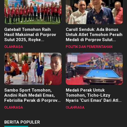
Gateball Tomohon Raih
Caroll Senduk: Ada Bonus
Hasil Maksimal di Porprov
Untuk Atlet Tomohon Peraih
Sulut 2025, Royke
Medali di Porprov Sulut
Tangkawarouw Ucapkan
2025
OLAHRAGA
POLITIK DAN PEMERINTAHAN
Terimakasih
Sambo Sport Tomohon,
Medali Perak Untuk
Andini Raih Medali Emas,
Tomohon, Ticho-Litzy
Febrisilia Perak di Porprov
Nyaris ‘Curi Emas’ Dari Atlet
Sulut 2025
Biliar PON di Porprov Sulut
OLAHRAGA
OLAHRAGA
2025
BERITA POPULER