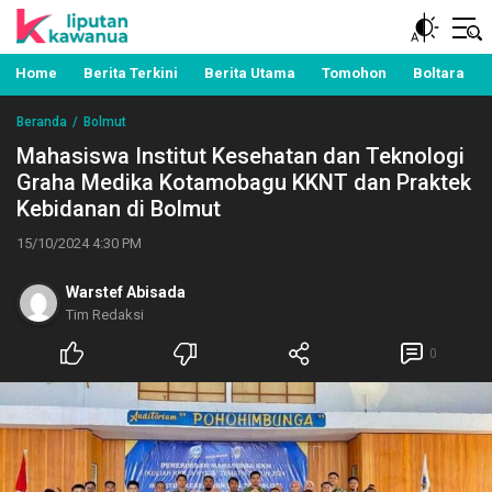
Berita Manado, Sulawesi Utara, Kawanua, Politik,
Liputan Kawanua
Pemerintahan, Hukum Kriminal dan Nasional
Home
Berita Terkini
Berita Utama
Tomohon
Boltara
Beranda
Bolmut
Mahasiswa Institut Kesehatan dan Teknologi
Graha Medika Kotamobagu KKNT dan Praktek
Kebidanan di Bolmut
15/10/2024 4:30 PM
Warstef Abisada
Tim Redaksi
0