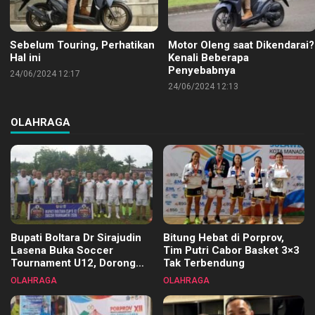
Sebelum Touring, Perhatikan
Motor Oleng saat Dikendarai?
Hal ini
Kenali Beberapa
Penyebabnya
24/06/2024 12:17
24/06/2024 12:13
OLAHRAGA
Bupati Boltara Dr Sirajudin
Bitung Hebat di Porprov,
Lasena Buka Soccer
Tim Putri Cabor Basket 3×3
Tournament U12, Dorong
Tak Terbendung
Pembinaan Merata di Setiap
OLAHRAGA
OLAHRAGA
Kecamatan