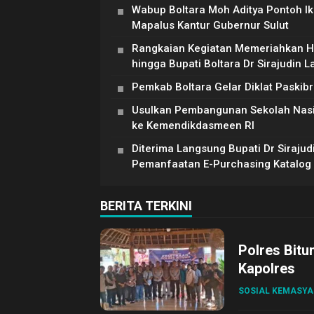
Wabup Boltara Moh Aditya Pontoh Ik
Mapalus Kantur Gubernur Sulut
Rangkaian Kegiatan Memeriahkan HU
hingga Bupati Boltara Dr Sirajudin 
Pemkab Boltara Gelar Diklat Paskib
Usulkan Pembangunan Sekolah Nasiona
ke Kemendikdasmeen RI
Diterima Langsung Bupati Dr Siraju
Pemanfaatan E-Purchasing Katalog E
BERITA TERKINI
Polres Bitu
Kapolres
SOSIAL KEMASY