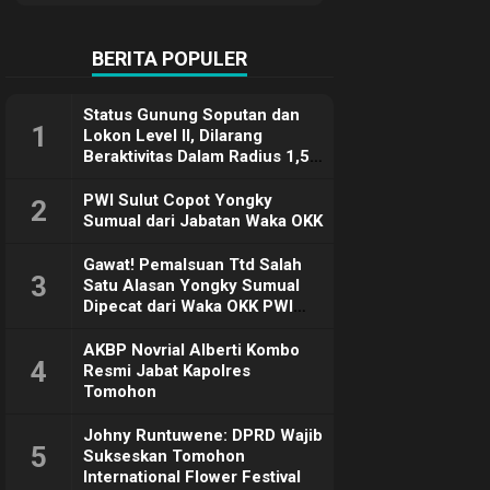
Terimakasih
BERITA POPULER
Status Gunung Soputan dan
1
Lokon Level II, Dilarang
Beraktivitas Dalam Radius 1,5
Km
PWI Sulut Copot Yongky
2
Sumual dari Jabatan Waka OKK
Gawat! Pemalsuan Ttd Salah
3
Satu Alasan Yongky Sumual
Dipecat dari Waka OKK PWI
Sulut
AKBP Novrial Alberti Kombo
4
Resmi Jabat Kapolres
Tomohon
Johny Runtuwene: DPRD Wajib
5
Sukseskan Tomohon
International Flower Festival