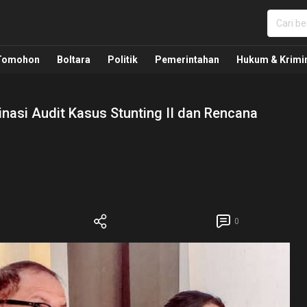
nua, Politik, Pemerintahan, Hukum Kriminal dan Nasio
Tomohon
Boltara
Politik
Pemerintahan
Hukum & Krimi
nasi Audit Kasus Stunting II dan Rencana
0