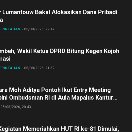
y Lumantouw Bakal Alokasikan Dana Pribadi
a
MERINTAHAN
05/08/2026, 22:47
embeh, Wakil Ketua DPRD Bitung Kegen Kojoh
irasi
MERINTAHAN
05/08/2026, 21:52
ra Moh Aditya Pontoh Ikut Entry Meeting
pini Ombudsman RI di Aula Mapalus Kantur
lut
05/08/2026, 20:43
Kegiatan Memeriahkan HUT RI ke-81 Dimulai,