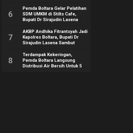
Pemda Boltara Gelar Pelatihan
6
SDM UMKM di Stilts Cafe,
Bupati Dr Sirajudin Lasena
Sebut Tujuannya Untuk
Dorong Ekonomi Daerah
AKBP Andhika Fitrantsyah Jadi
7
Kapolres Boltara, Bupati Dr
Sirajudin Lasena Sambut
Hangat
Terdampak Kekeringan,
8
Pemda Boltara Langsung
Distribusi Air Bersih Untuk 50
KK di Desa Komus 2 Timur