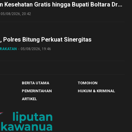
 Kesehatan Gratis hingga Bupati Boltara Dr
asena Ikut Jalan Sehat Bersama Jajaran
05/08/2026, 20:42
o, Polres Bitung Perkuat Sinergitas
ARAKATAN
05/08/2026, 19:46
BERITA UTAMA
TOMOHON
PEMERINTAHAN
HUKUM & KRIMINAL
ARTIKEL