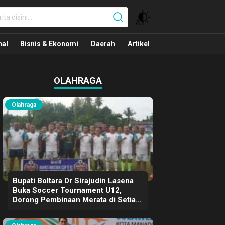
nal
nal
Bisnis & Ekonomi
Daerah
Artikel
OLAHRAGA
Olahraga
Bupati Boltara Dr Sirajudin Lasena
Buka Soccer Tournament U12,
Dorong Pembinaan Merata di Setiap
Kecamatan