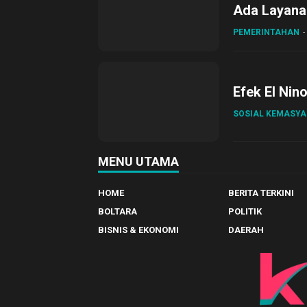
Ada Layanan
Sirajudin L
PEMERINTAHAN
Efek El Nin
SOSIAL KEMASY
MENU UTAMA
HOME
BERITA TERKINI
BOLTARA
POLITIK
BISNIS & EKONOMI
DAERAH