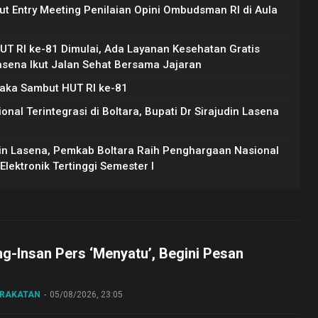
ut Entry Meeting Penilaian Opini Ombudsman RI di Aula
T RI ke-81 Dimulai, Ada Layanan Kesehatan Gratis
Lasena Ikut Jalan Sehat Bersama Jajaran
raka Sambut HUT RI ke-81
l Terintegrasi di Boltara, Bupati Dr Sirajudin Lasena
din Lasena, Pemkab Boltara Raih Penghargaan Nasional
lektronik Tertinggi Semester I
ng-Insan Pers ‘Menyatu’, Begini Pesan
ARAKATAN
05/08/2026, 23:05