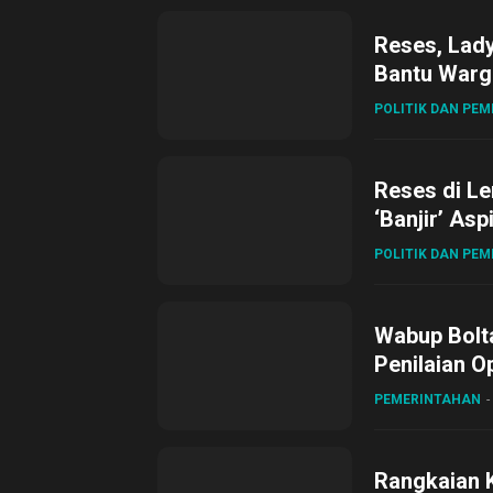
Reses, Lad
Bantu Warg
POLITIK DAN PE
Reses di L
‘Banjir’ Asp
POLITIK DAN PE
Wabup Bolta
Penilaian O
Gubernur Su
PEMERINTAHAN
Rangkaian 