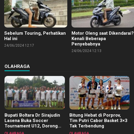
Sebelum Touring, Perhatikan
Motor Oleng saat Dikendarai?
Hal ini
Kenali Beberapa
Penyebabnya
24/06/2024 12:17
24/06/2024 12:13
OLAHRAGA
Bupati Boltara Dr Sirajudin
Bitung Hebat di Porprov,
Lasena Buka Soccer
Tim Putri Cabor Basket 3×3
Tournament U12, Dorong
Tak Terbendung
Pembinaan Merata di Setiap
OLAHRAGA
OLAHRAGA