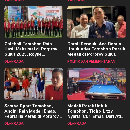
Kecamatan
Gateball Tomohon Raih
Caroll Senduk: Ada Bonus
Hasil Maksimal di Porprov
Untuk Atlet Tomohon Peraih
Sulut 2025, Royke
Medali di Porprov Sulut
Tangkawarouw Ucapkan
2025
OLAHRAGA
POLITIK DAN PEMERINTAHAN
Terimakasih
Sambo Sport Tomohon,
Medali Perak Untuk
Andini Raih Medali Emas,
Tomohon, Ticho-Litzy
Febrisilia Perak di Porprov
Nyaris ‘Curi Emas’ Dari Atlet
Sulut 2025
Biliar PON di Porprov Sulut
OLAHRAGA
OLAHRAGA
2025