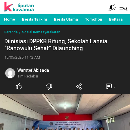
Berita Manado, Sulawesi Utara, Kawanua, Politik,
Liputan Kawanua
Pemerintahan, Hukum Kriminal dan Nasional
Home
Berita Terkini
Berita Utama
Tomohon
Boltara
Beranda
Sosial Kemasyarakatan
Diinisiasi DPPKB Bitung, Sekolah Lansia
“Ranowulu Sehat” Dilaunching
15/05/2025 11:42 AM
Warstef Abisada
Tim Redaksi
0