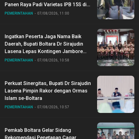
Panen Raya Padi Varietas IPB 15S di
Desa Gihang
PEMERINTAHAN
07/08/2026, 11:00
Ingatkan Peserta Jaga Nama Baik
Daerah, Bupati Boltara Dr Sirajudin
Lasena Lepas Kontingen Jambore
Nasional ke XII di Buperta Cibubur
PEMERINTAHAN
07/08/2026, 10:58
Perkuat Sinergitas, Bupati Dr Sirajudin
Lasena Pimpin Rakor dengan Ormas
Islam se-Boltara
PEMERINTAHAN
07/08/2026, 10:57
Pemkab Boltara Gelar Sidang
Rekomendasi Penetapan Cagar