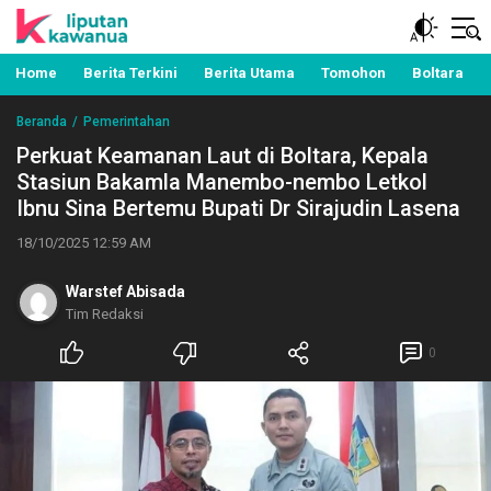
Berita Manado, Sulawesi Utara, Kawanua, Politik,
Liputan Kawanua
Pemerintahan, Hukum Kriminal dan Nasional
Home
Berita Terkini
Berita Utama
Tomohon
Boltara
Beranda
Pemerintahan
Perkuat Keamanan Laut di Boltara, Kepala
Stasiun Bakamla Manembo-nembo Letkol
Ibnu Sina Bertemu Bupati Dr Sirajudin Lasena
18/10/2025 12:59 AM
Warstef Abisada
Tim Redaksi
0