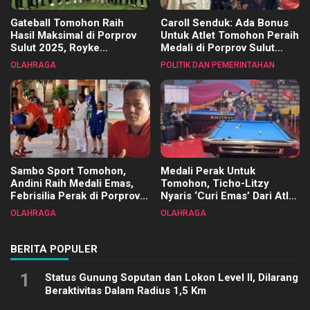
Gateball Tomohon Raih
Caroll Senduk: Ada Bonus
Hasil Maksimal di Porprov
Untuk Atlet Tomohon Peraih
Sulut 2025, Royke
Medali di Porprov Sulut
Tangkawarouw Ucapkan
2025
OLAHRAGA
POLITIK DAN PEMERINTAHAN
Terimakasih
Sambo Sport Tomohon,
Medali Perak Untuk
Andini Raih Medali Emas,
Tomohon, Ticho-Litzy
Febrisilia Perak di Porprov
Nyaris ‘Curi Emas’ Dari Atlet
Sulut 2025
Biliar PON di Porprov Sulut
OLAHRAGA
OLAHRAGA
2025
BERITA POPULER
1
Status Gunung Soputan dan Lokon Level II, Dilarang
Beraktivitas Dalam Radius 1,5 Km