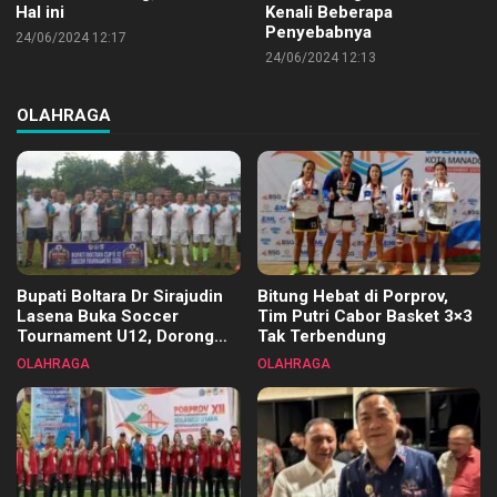
Hal ini
Kenali Beberapa
Penyebabnya
24/06/2024 12:17
24/06/2024 12:13
OLAHRAGA
Bupati Boltara Dr Sirajudin
Bitung Hebat di Porprov,
Lasena Buka Soccer
Tim Putri Cabor Basket 3×3
Tournament U12, Dorong
Tak Terbendung
Pembinaan Merata di Setiap
OLAHRAGA
OLAHRAGA
Kecamatan