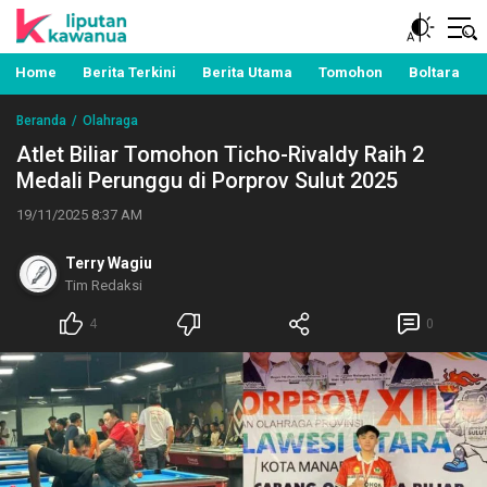
Berita Manado, Sulawesi Utara, Kawanua, Politik,
Liputan Kawanua
Pemerintahan, Hukum Kriminal dan Nasional
Home
Berita Terkini
Berita Utama
Tomohon
Boltara
Beranda
Olahraga
Atlet Biliar Tomohon Ticho-Rivaldy Raih 2
Medali Perunggu di Porprov Sulut 2025
19/11/2025 8:37 AM
Terry Wagiu
Tim Redaksi
4
0