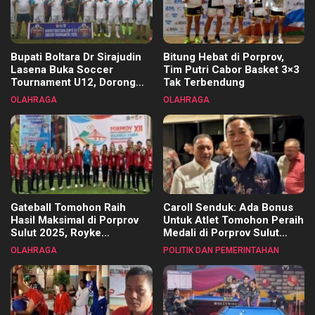
Bupati Boltara Dr Sirajudin
Bitung Hebat di Porprov,
Lasena Buka Soccer
Tim Putri Cabor Basket 3×3
Tournament U12, Dorong
Tak Terbendung
Pembinaan Merata di Setiap
OLAHRAGA
OLAHRAGA
Kecamatan
Gateball Tomohon Raih
Caroll Senduk: Ada Bonus
Hasil Maksimal di Porprov
Untuk Atlet Tomohon Peraih
Sulut 2025, Royke
Medali di Porprov Sulut
Tangkawarouw Ucapkan
2025
OLAHRAGA
POLITIK DAN PEMERINTAHAN
Terimakasih