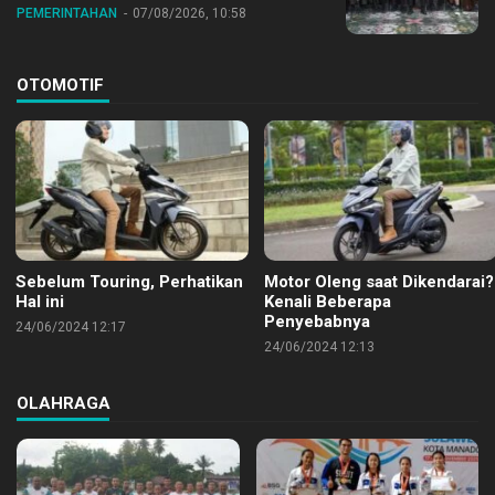
Nasional ke XII di Buperta Cibubur
PEMERINTAHAN
07/08/2026, 10:58
OTOMOTIF
Sebelum Touring, Perhatikan
Motor Oleng saat Dikendarai?
Hal ini
Kenali Beberapa
Penyebabnya
24/06/2024 12:17
24/06/2024 12:13
OLAHRAGA