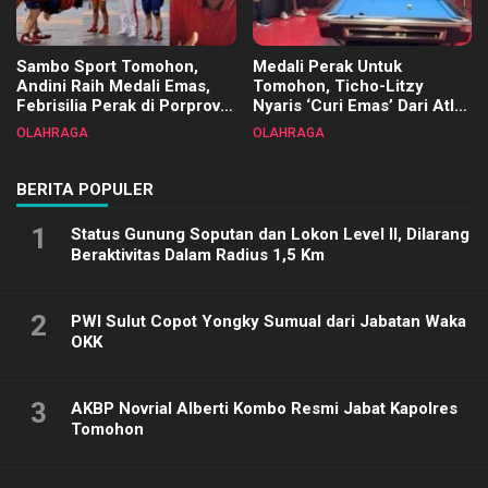
Sambo Sport Tomohon,
Medali Perak Untuk
Andini Raih Medali Emas,
Tomohon, Ticho-Litzy
Febrisilia Perak di Porprov
Nyaris ‘Curi Emas’ Dari Atlet
Sulut 2025
Biliar PON di Porprov Sulut
OLAHRAGA
OLAHRAGA
2025
BERITA POPULER
1
Status Gunung Soputan dan Lokon Level II, Dilarang
Beraktivitas Dalam Radius 1,5 Km
2
PWI Sulut Copot Yongky Sumual dari Jabatan Waka
OKK
3
AKBP Novrial Alberti Kombo Resmi Jabat Kapolres
Tomohon