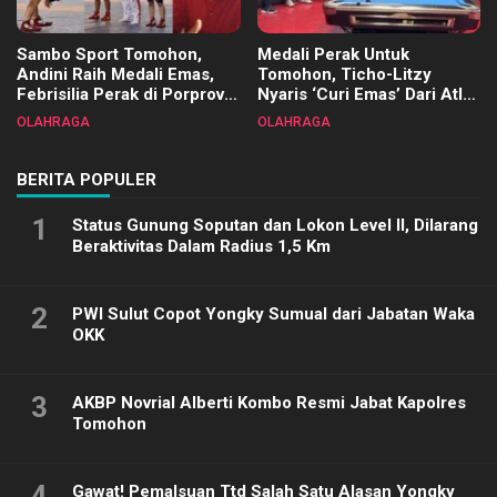
Sambo Sport Tomohon,
Medali Perak Untuk
Andini Raih Medali Emas,
Tomohon, Ticho-Litzy
Febrisilia Perak di Porprov
Nyaris ‘Curi Emas’ Dari Atlet
Sulut 2025
Biliar PON di Porprov Sulut
OLAHRAGA
OLAHRAGA
2025
BERITA POPULER
1
Status Gunung Soputan dan Lokon Level II, Dilarang
Beraktivitas Dalam Radius 1,5 Km
2
PWI Sulut Copot Yongky Sumual dari Jabatan Waka
OKK
3
AKBP Novrial Alberti Kombo Resmi Jabat Kapolres
Tomohon
4
Gawat! Pemalsuan Ttd Salah Satu Alasan Yongky