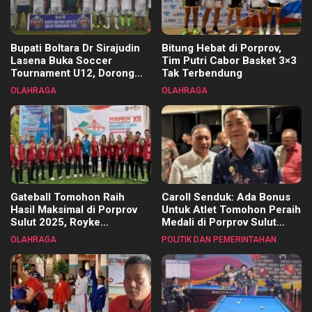
Bupati Boltara Dr Sirajudin
Bitung Hebat di Porprov,
Lasena Buka Soccer
Tim Putri Cabor Basket 3×3
Tournament U12, Dorong
Tak Terbendung
Pembinaan Merata di Setiap
OLAHRAGA
OLAHRAGA
Kecamatan
Gateball Tomohon Raih
Caroll Senduk: Ada Bonus
Hasil Maksimal di Porprov
Untuk Atlet Tomohon Peraih
Sulut 2025, Royke
Medali di Porprov Sulut
Tangkawarouw Ucapkan
2025
OLAHRAGA
POLITIK DAN PEMERINTAHAN
Terimakasih