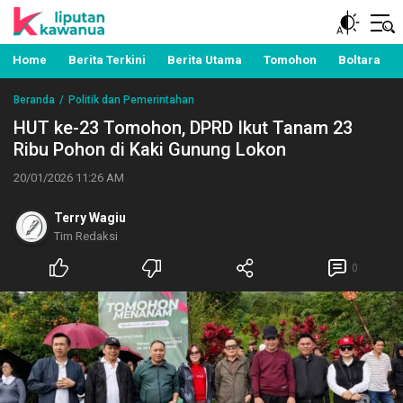
Berita Manado, Sulawesi Utara, Kawanua, Politik,
Liputan Kawanua
Pemerintahan, Hukum Kriminal dan Nasional
Home
Berita Terkini
Berita Utama
Tomohon
Boltara
Beranda
Politik dan Pemerintahan
HUT ke-23 Tomohon, DPRD Ikut Tanam 23
Ribu Pohon di Kaki Gunung Lokon
20/01/2026 11:26 AM
Terry Wagiu
Tim Redaksi
0