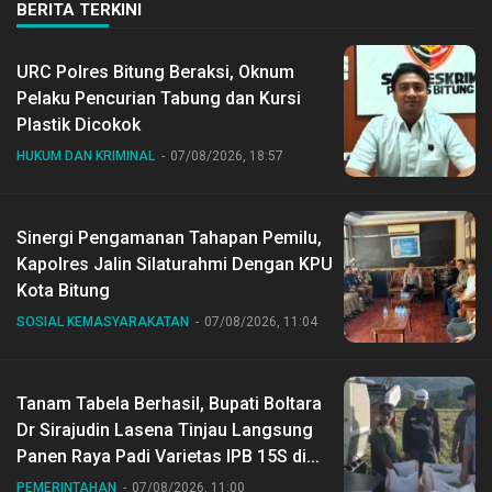
BERITA TERKINI
URC Polres Bitung Beraksi, Oknum
Pelaku Pencurian Tabung dan Kursi
Plastik Dicokok
HUKUM DAN KRIMINAL
07/08/2026, 18:57
Sinergi Pengamanan Tahapan Pemilu,
Kapolres Jalin Silaturahmi Dengan KPU
Kota Bitung
SOSIAL KEMASYARAKATAN
07/08/2026, 11:04
Tanam Tabela Berhasil, Bupati Boltara
Dr Sirajudin Lasena Tinjau Langsung
Panen Raya Padi Varietas IPB 15S di
Desa Gihang
PEMERINTAHAN
07/08/2026, 11:00