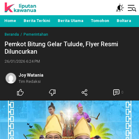
Berita Manado, Sulawesi Utara, Kawanua, Politik,
Liputan Kawanua
Pemerintahan, Hukum Kriminal dan Nasional
Home
Berita Terkini
Berita Utama
Tomohon
Boltara
Beranda
Pemerintahan
Pemkot Bitung Gelar Tulude, Flyer Resmi
Diluncurkan
26/01/2026 6:24 PM
Joy Watania
Tim Redaksi
0