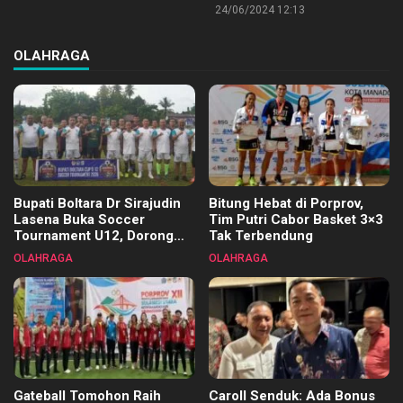
24/06/2024 12:13
OLAHRAGA
Bupati Boltara Dr Sirajudin
Bitung Hebat di Porprov,
Lasena Buka Soccer
Tim Putri Cabor Basket 3×3
Tournament U12, Dorong
Tak Terbendung
Pembinaan Merata di Setiap
OLAHRAGA
OLAHRAGA
Kecamatan
Gateball Tomohon Raih
Caroll Senduk: Ada Bonus