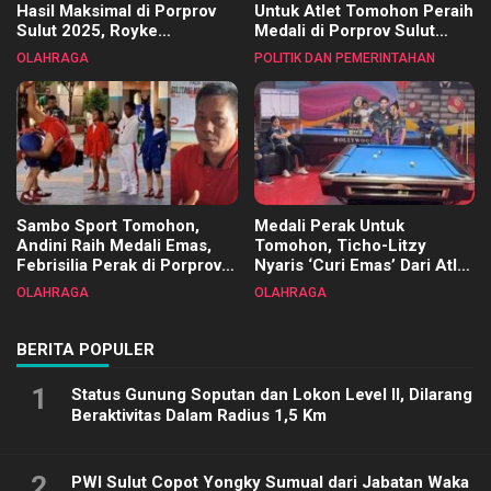
Hasil Maksimal di Porprov
Untuk Atlet Tomohon Peraih
Sulut 2025, Royke
Medali di Porprov Sulut
Tangkawarouw Ucapkan
2025
OLAHRAGA
POLITIK DAN PEMERINTAHAN
Terimakasih
Sambo Sport Tomohon,
Medali Perak Untuk
Andini Raih Medali Emas,
Tomohon, Ticho-Litzy
Febrisilia Perak di Porprov
Nyaris ‘Curi Emas’ Dari Atlet
Sulut 2025
Biliar PON di Porprov Sulut
OLAHRAGA
OLAHRAGA
2025
BERITA POPULER
1
Status Gunung Soputan dan Lokon Level II, Dilarang
Beraktivitas Dalam Radius 1,5 Km
2
PWI Sulut Copot Yongky Sumual dari Jabatan Waka