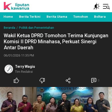
Berita Manado, Sulawesi Utara, Kawanua, Politik,
Liputan Kawanua
Pemerintahan, Hukum Kriminal dan Nasional
Home
Berita Terkini
Berita Utama
Tomohon
Boltara
Beranda
Politik dan Pemerintahan
Wakil Ketua DPRD Tomohon Terima Kunjungan
Komisi II DPRD Minahasa, Perkuat Sinergi
Antar Daerah
06/01/2026 11:35 PM
Terry Wagiu
Tim Redaksi
0