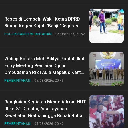
Reses di Lembeh, Wakil Ketua DPRD
Bitung Kegen Kojoh ‘Banjir’ Aspirasi
POLITIK DAN PEMERINTAHAN
05/08/2026, 21:52
Wabup Boltara Moh Aditya Pontoh Ikut
Entry Meeting Penilaian Opini
Ombudsman RI di Aula Mapalus Kantur
Gubernur Sulut
PEMERINTAHAN
05/08/2026, 20:43
Rangkaian Kegiatan Memeriahkan HUT
RI ke-81 Dimulai, Ada Layanan
Kesehatan Gratis hingga Bupati Boltara
Dr Sirajudin Lasena Ikut Jalan Sehat
PEMERINTAHAN
05/08/2026, 20:42