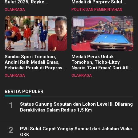
Sulut 2025, Royke
Medali di Porprov Sulut
Tangkawarouw Ucapkan
2025
OLAHRAGA
POLITIK DAN PEMERINTAHAN
Terimakasih
Sambo Sport Tomohon,
Medali Perak Untuk
Andini Raih Medali Emas,
Tomohon, Ticho-Litzy
Febrisilia Perak di Porprov
Nyaris ‘Curi Emas’ Dari Atlet
Sulut 2025
Biliar PON di Porprov Sulut
OLAHRAGA
OLAHRAGA
2025
BERITA POPULER
1
Status Gunung Soputan dan Lokon Level II, Dilarang
Beraktivitas Dalam Radius 1,5 Km
2
PWI Sulut Copot Yongky Sumual dari Jabatan Waka
OKK