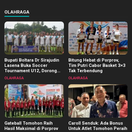
OLAHRAGA
Bupati Boltara Dr Sirajudin
Bitung Hebat di Porprov,
Lasena Buka Soccer
Tim Putri Cabor Basket 3×3
Tournament U12, Dorong
Tak Terbendung
Pembinaan Merata di Setiap
OLAHRAGA
OLAHRAGA
Kecamatan
Gateball Tomohon Raih
Caroll Senduk: Ada Bonus
Hasil Maksimal di Porprov
Untuk Atlet Tomohon Peraih