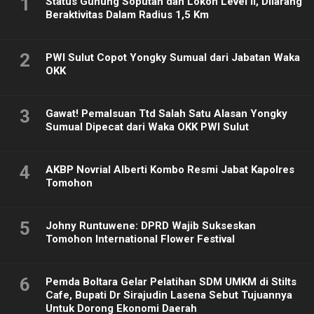
1
Status Gunung Soputan dan Lokon Level II, Dilarang
Beraktivitas Dalam Radius 1,5 Km
2
PWI Sulut Copot Yongky Sumual dari Jabatan Waka
OKK
3
Gawat! Pemalsuan Ttd Salah Satu Alasan Yongky
Sumual Dipecat dari Waka OKK PWI Sulut
4
AKBP Novrial Alberti Kombo Resmi Jabat Kapolres
Tomohon
5
Johny Runtuwene: DPRD Wajib Sukseskan
Tomohon International Flower Festival
6
Pemda Boltara Gelar Pelatihan SDM UMKM di Stilts
Cafe, Bupati Dr Sirajudin Lasena Sebut Tujuannya
Untuk Dorong Ekonomi Daerah