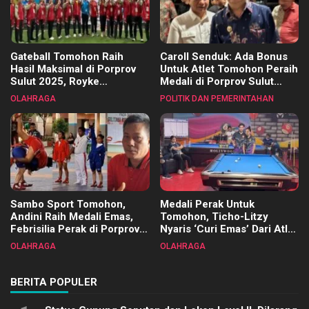
Gateball Tomohon Raih
Caroll Senduk: Ada Bonus
Hasil Maksimal di Porprov
Untuk Atlet Tomohon Peraih
Sulut 2025, Royke
Medali di Porprov Sulut
Tangkawarouw Ucapkan
2025
OLAHRAGA
POLITIK DAN PEMERINTAHAN
Terimakasih
Sambo Sport Tomohon,
Medali Perak Untuk
Andini Raih Medali Emas,
Tomohon, Ticho-Litzy
Febrisilia Perak di Porprov
Nyaris ‘Curi Emas’ Dari Atlet
Sulut 2025
Biliar PON di Porprov Sulut
OLAHRAGA
OLAHRAGA
2025
BERITA POPULER