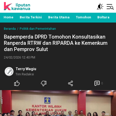
Berita Manado, Sulawesi Utara, Kawanua, Politik,
Liputan Kawanua
Pemerintahan, Hukum Kriminal dan Nasional
Home
Berita Terkini
Berita Utama
Tomohon
Boltara
Beranda
Politik dan Pemerintahan
Bapemperda DPRD Tomohon Konsultasikan
Ranperda RTRW dan RIPARDA ke Kemenkum
dan Pemprov Sulut
24/02/2026 12:40 PM
Terry Wagiu
Tim Redaksi
0