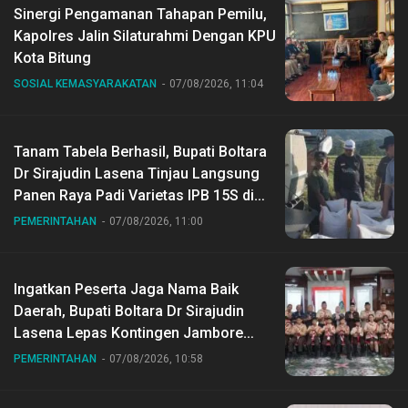
Sinergi Pengamanan Tahapan Pemilu,
Kapolres Jalin Silaturahmi Dengan KPU
Kota Bitung
SOSIAL KEMASYARAKATAN
07/08/2026, 11:04
Tanam Tabela Berhasil, Bupati Boltara
Dr Sirajudin Lasena Tinjau Langsung
Panen Raya Padi Varietas IPB 15S di
Desa Gihang
PEMERINTAHAN
07/08/2026, 11:00
Ingatkan Peserta Jaga Nama Baik
Daerah, Bupati Boltara Dr Sirajudin
Lasena Lepas Kontingen Jambore
Nasional ke XII di Buperta Cibubur
PEMERINTAHAN
07/08/2026, 10:58