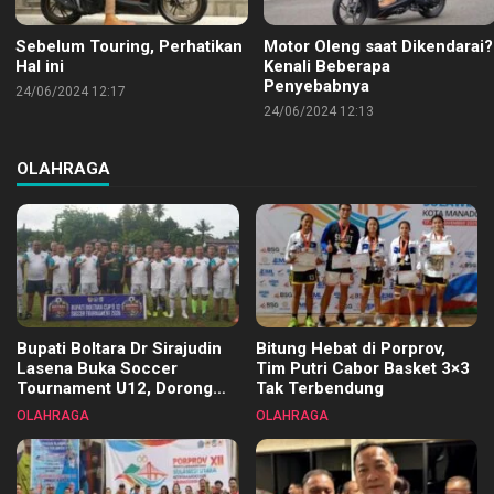
Sebelum Touring, Perhatikan
Motor Oleng saat Dikendarai?
Hal ini
Kenali Beberapa
Penyebabnya
24/06/2024 12:17
24/06/2024 12:13
OLAHRAGA
Bupati Boltara Dr Sirajudin
Bitung Hebat di Porprov,
Lasena Buka Soccer
Tim Putri Cabor Basket 3×3
Tournament U12, Dorong
Tak Terbendung
Pembinaan Merata di Setiap
OLAHRAGA
OLAHRAGA
Kecamatan