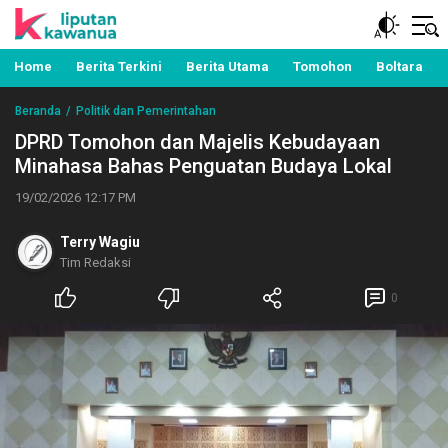
Berita Manado, Sulawesi Utara, Kawanua, Politik,
Liputan Kawanua
Pemerintahan, Hukum Kriminal dan Nasional
Home
Berita Terkini
Berita Utama
Tomohon
Boltara
Beranda
Politik dan Pemerintahan
DPRD Tomohon dan Majelis Kebudayaan
Minahasa Bahas Penguatan Budaya Lokal
19/02/2026 12:17 PM
Terry Wagiu
Tim Redaksi
0