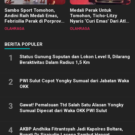
Sambo Sport Tomohon,
Medali Perak Untuk
Andini Raih Medali Emas,
Tomohon, Ticho-Litzy
Febrisilia Perak di Porprov
Nyaris ‘Curi Emas’ Dari Atlet
Sulut 2025
Biliar PON di Porprov Sulut
OLAHRAGA
OLAHRAGA
2025
BERITA POPULER
1
Status Gunung Soputan dan Lokon Level II, Dilarang
Beraktivitas Dalam Radius 1,5 Km
2
PWI Sulut Copot Yongky Sumual dari Jabatan Waka
OKK
3
Gawat! Pemalsuan Ttd Salah Satu Alasan Yongky
Sumual Dipecat dari Waka OKK PWI Sulut
4
AKBP Andhika Fitrantsyah Jadi Kapolres Boltara,
Bupati Dr Sirajudin Lasena Sambut Hangat