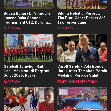
Bupati Boltara Dr Sirajudin
Bitung Hebat di Porprov,
Lasena Buka Soccer
Tim Putri Cabor Basket 3×3
Tournament U12, Dorong
Tak Terbendung
Pembinaan Merata di Setiap
OLAHRAGA
OLAHRAGA
Kecamatan
Gateball Tomohon Raih
Caroll Senduk: Ada Bonus
Hasil Maksimal di Porprov
Untuk Atlet Tomohon Peraih
Sulut 2025, Royke
Medali di Porprov Sulut
Tangkawarouw Ucapkan
2025
OLAHRAGA
POLITIK DAN PEMERINTAHAN
Terimakasih