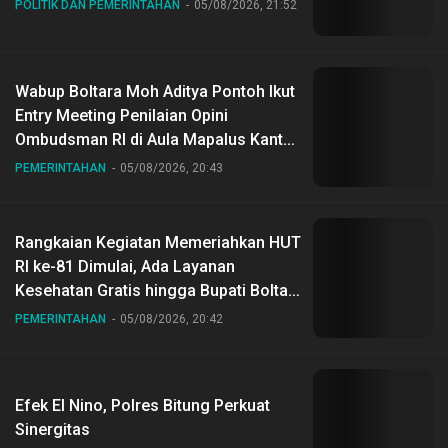
POLITIK DAN PEMERINTAHAN
05/08/2026, 21:52
Wabup Boltara Moh Aditya Pontoh Ikut
Entry Meeting Penilaian Opini
Ombudsman RI di Aula Mapalus Kantur
Gubernur Sulut
PEMERINTAHAN
05/08/2026, 20:43
Rangkaian Kegiatan Memeriahkan HUT
RI ke-81 Dimulai, Ada Layanan
Kesehatan Gratis hingga Bupati Boltara
Dr Sirajudin Lasena Ikut Jalan Sehat
PEMERINTAHAN
05/08/2026, 20:42
Bersama Jajaran
Efek El Nino, Polres Bitung Perkuat
Sinergitas