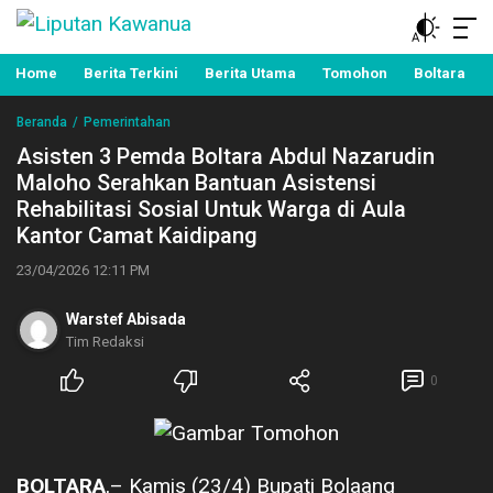
Berita Manado, Sulawesi Utara, Kawanua, Politik,
Liputan Kawanua
Pemerintahan, Hukum Kriminal dan Nasional
Home
Berita Terkini
Berita Utama
Tomohon
Boltara
Beranda
Pemerintahan
Asisten 3 Pemda Boltara Abdul Nazarudin
Maloho Serahkan Bantuan Asistensi
Rehabilitasi Sosial Untuk Warga di Aula
Kantor Camat Kaidipang
23/04/2026 12:11 PM
Warstef Abisada
Tim Redaksi
0
BOLTARA
,– Kamis (23/4) Bupati Bolaang