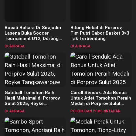
Bupati Boltara Dr Sirajudin
Bitung Hebat di Porprov,
Lasena Buka Soccer
Tim Putri Cabor Basket 3×3
Tournament U12, Dorong
Tak Terbendung
Pembinaan Merata di Setiap
OLAHRAGA
OLAHRAGA
Kecamatan
Gateball Tomohon Raih
Caroll Senduk: Ada Bonus
Hasil Maksimal di Porprov
Untuk Atlet Tomohon Peraih
Sulut 2025, Royke
Medali di Porprov Sulut
Tangkawarouw Ucapkan
2025
OLAHRAGA
POLITIK DAN PEMERINTAHAN
Terimakasih