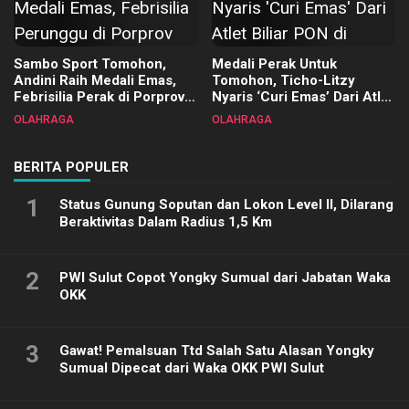
Sambo Sport Tomohon,
Medali Perak Untuk
Andini Raih Medali Emas,
Tomohon, Ticho-Litzy
Febrisilia Perak di Porprov
Nyaris ‘Curi Emas’ Dari Atlet
Sulut 2025
Biliar PON di Porprov Sulut
OLAHRAGA
OLAHRAGA
2025
BERITA POPULER
1
Status Gunung Soputan dan Lokon Level II, Dilarang
Beraktivitas Dalam Radius 1,5 Km
2
PWI Sulut Copot Yongky Sumual dari Jabatan Waka
OKK
3
Gawat! Pemalsuan Ttd Salah Satu Alasan Yongky
Sumual Dipecat dari Waka OKK PWI Sulut