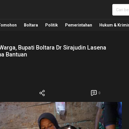
nua, Politik, Pemerintahan, Hukum Kriminal dan Nasio
Tomohon
Boltara
Politik
Pemerintahan
Hukum & Krimi
rga, Bupati Boltara Dr Sirajudin Lasena
ma Bantuan
0