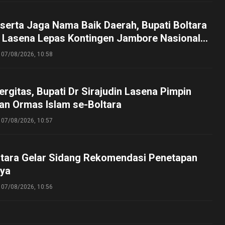
serta Jaga Nama Baik Daerah, Bupati Boltara
n Lasena Lepas Kontingen Jambore Nasional
perta Cibubur
07/08/2026, 10:58
ergitas, Bupati Dr Sirajudin Lasena Pimpin
an Ormas Islam se-Boltara
07/08/2026, 10:57
tara Gelar Sidang Rekomendasi Penetapan
ya
07/08/2026, 10:56