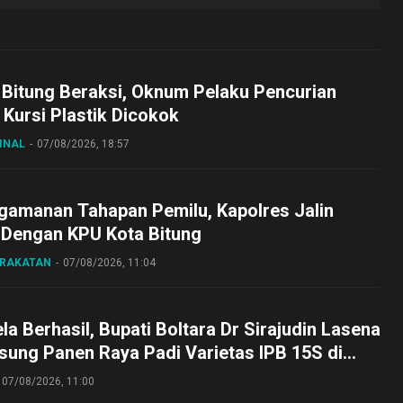
 Bitung Beraksi, Oknum Pelaku Pencurian
Kursi Plastik Dicokok
INAL
07/08/2026, 18:57
gamanan Tahapan Pemilu, Kapolres Jalin
 Dengan KPU Kota Bitung
ARAKATAN
07/08/2026, 11:04
a Berhasil, Bupati Boltara Dr Sirajudin Lasena
sung Panen Raya Padi Varietas IPB 15S di
g
07/08/2026, 11:00