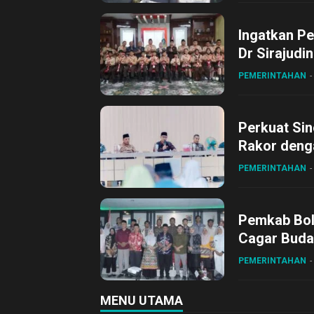
Ingatkan Pe
Dr Sirajudi
ke XII di Bu
PEMERINTAHAN
Perkuat Sin
Rakor deng
PEMERINTAHAN
Pemkab Bol
Cagar Buda
PEMERINTAHAN
MENU UTAMA