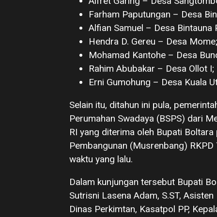
Alfret Garing – Desa Sangtomb
Farham Paputungan – Desa Bint
Alfian Samuel – Desa Bintauna P
Hendra D. Gereu – Desa Mome
Mohamad Kantohe – Desa Bun
Rahim Abubakar – Desa Ollot I;
Erni Gumohung – Desa Kuala Ut
Selain itu, ditahun ini pula, pemer
Perumahan Swadaya (BSPS) dari M
RI yang diterima oleh Bupati Bolta
Pembangunan (Musrenbang) RKPD Ta
waktu yang lalu.
Dalam kunjungan tersebut Bupati Bol
Sutrisni Lasena Adam, S.ST, Asist
Dinas Perkimtan, Kasatpol PP, Kepa