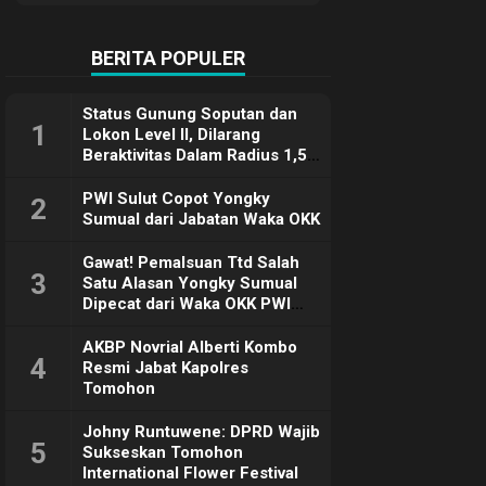
Terimakasih
BERITA POPULER
Status Gunung Soputan dan
1
Lokon Level II, Dilarang
Beraktivitas Dalam Radius 1,5
Km
PWI Sulut Copot Yongky
2
Sumual dari Jabatan Waka OKK
Gawat! Pemalsuan Ttd Salah
3
Satu Alasan Yongky Sumual
Dipecat dari Waka OKK PWI
Sulut
AKBP Novrial Alberti Kombo
4
Resmi Jabat Kapolres
Tomohon
Johny Runtuwene: DPRD Wajib
5
Sukseskan Tomohon
International Flower Festival