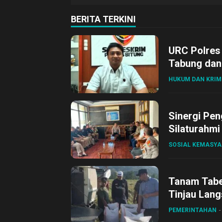
BERITA TERKINI
URC Polres
Tabung dan 
HUKUM DAN KRIM
Sinergi Pen
Silaturahmi
SOSIAL KEMASY
Tanam Tabel
Tinjau Lang
Desa Gihan
PEMERINTAHAN