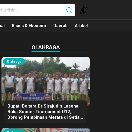
nal
nal
Bisnis & Ekonomi
Daerah
Artikel
OLAHRAGA
Olahraga
Bupati Boltara Dr Sirajudin Lasena
Buka Soccer Tournament U12,
Dorong Pembinaan Merata di Setiap
Kecamatan