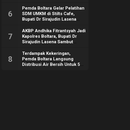
Pemda Boltara Gelar Pelatihan
6
SDM UMKM di Stilts Cafe,
Bupati Dr Sirajudin Lasena
Sebut Tujuannya Untuk
Dorong Ekonomi Daerah
AKBP Andhika Fitrantsyah Jadi
7
Kapolres Boltara, Bupati Dr
Sirajudin Lasena Sambut
Hangat
Terdampak Kekeringan,
8
Pemda Boltara Langsung
Distribusi Air Bersih Untuk 50
KK di Desa Komus 2 Timur