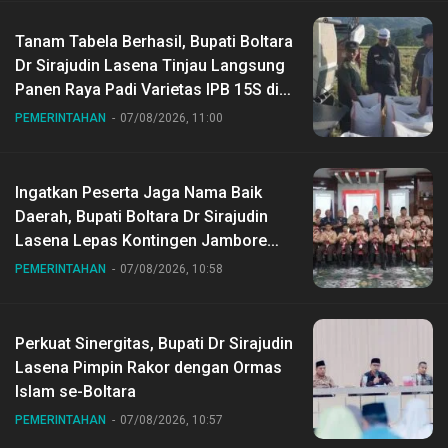
Tanam Tabela Berhasil, Bupati Boltara
Dr Sirajudin Lasena Tinjau Langsung
Panen Raya Padi Varietas IPB 15S di
Desa Gihang
PEMERINTAHAN
07/08/2026, 11:00
Ingatkan Peserta Jaga Nama Baik
Daerah, Bupati Boltara Dr Sirajudin
Lasena Lepas Kontingen Jambore
Nasional ke XII di Buperta Cibubur
PEMERINTAHAN
07/08/2026, 10:58
Perkuat Sinergitas, Bupati Dr Sirajudin
Lasena Pimpin Rakor dengan Ormas
Islam se-Boltara
PEMERINTAHAN
07/08/2026, 10:57