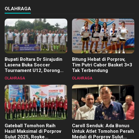
OLAHRAGA
Bupati Boltara Dr Sirajudin
Bitung Hebat di Porprov,
Lasena Buka Soccer
Tim Putri Cabor Basket 3×3
Tournament U12, Dorong
Tak Terbendung
Pembinaan Merata di Setiap
OLAHRAGA
OLAHRAGA
Kecamatan
Gateball Tomohon Raih
Caroll Senduk: Ada Bonus
Hasil Maksimal di Porprov
Untuk Atlet Tomohon Peraih
Sulut 2025, Royke
Medali di Porprov Sulut