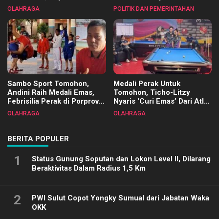
Tangkawarouw Ucapkan
2025
OLAHRAGA
POLITIK DAN PEMERINTAHAN
Terimakasih
Sambo Sport Tomohon,
Medali Perak Untuk
Andini Raih Medali Emas,
Tomohon, Ticho-Litzy
Febrisilia Perak di Porprov
Nyaris ‘Curi Emas’ Dari Atlet
Sulut 2025
Biliar PON di Porprov Sulut
OLAHRAGA
OLAHRAGA
2025
BERITA POPULER
1
Status Gunung Soputan dan Lokon Level II, Dilarang
Beraktivitas Dalam Radius 1,5 Km
2
PWI Sulut Copot Yongky Sumual dari Jabatan Waka
OKK