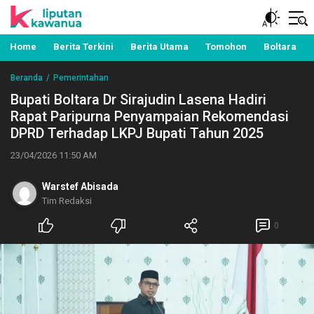
Berita Manado, Sulawesi Utara, Kawanua, Politik,
Liputan Kawanua
Pemerintahan, Hukum Kriminal dan Nasional
Home
Berita Terkini
Berita Utama
Tomohon
Boltara
Beranda
Pemerintahan
Bupati Boltara Dr Sirajudin Lasena Hadiri
Rapat Paripurna Penyampaian Rekomendasi
DPRD Terhadap LKPJ Bupati Tahun 2025
23/04/2026 11:50 AM
Warstef Abisada
Tim Redaksi
0