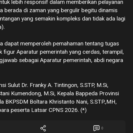
untuk lebih responsif dalam memberikan pelayanan
a berada di zaman yang bergulir begitu dinamis
angan yang semakin kompleks dan tidak ada lagi
a).
erta dapat memperoleh pemahaman tentang tugas
figur Aparatur pemerintah yang cerdas, terampil,
ngjawab sebagai Aparatur pemerintah, abdi negara
si Sulut Dr. Franky A. Tintingon, S.STP, M.Si,
 Stani Kumendong, M.Si, Kepala Bappeda Provinsi
pala BKPSDM Boltara Khristanto Nani, S.STP.,MH,
para peserta Latsar CPNS 2026. (*)
0