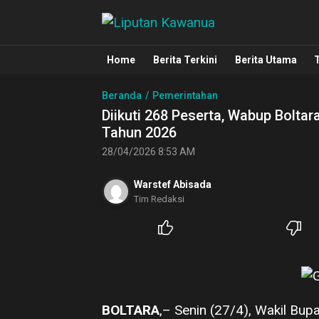
Liputan Kawanua
Berita Manado, Sulawesi Utara, Kawa
Home
Berita Terkini
Berita Utama
Beranda
Pemerintahan
Diikuti 268 Peserta, Wabup Bolta
Tahun 2026
28/04/2026 8:53 AM
Warstef Abisada
Tim Redaksi
BOLTARA
,– Senin (27/4), Wakil Bu