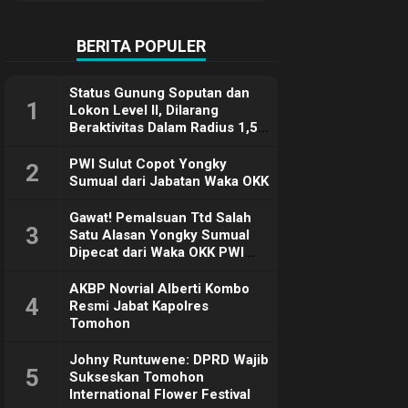
Terimakasih
BERITA POPULER
Status Gunung Soputan dan
1
Lokon Level II, Dilarang
Beraktivitas Dalam Radius 1,5
Km
PWI Sulut Copot Yongky
2
Sumual dari Jabatan Waka OKK
Gawat! Pemalsuan Ttd Salah
3
Satu Alasan Yongky Sumual
Dipecat dari Waka OKK PWI
Sulut
AKBP Novrial Alberti Kombo
4
Resmi Jabat Kapolres
Tomohon
Johny Runtuwene: DPRD Wajib
5
Sukseskan Tomohon
International Flower Festival