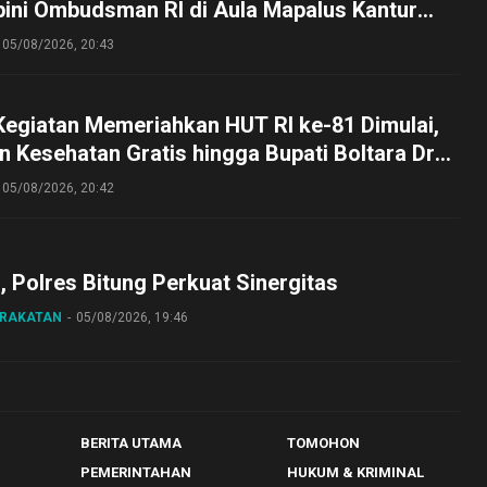
pini Ombudsman RI di Aula Mapalus Kantur
lut
05/08/2026, 20:43
Kegiatan Memeriahkan HUT RI ke-81 Dimulai,
 Kesehatan Gratis hingga Bupati Boltara Dr
asena Ikut Jalan Sehat Bersama Jajaran
05/08/2026, 20:42
o, Polres Bitung Perkuat Sinergitas
ARAKATAN
05/08/2026, 19:46
BERITA UTAMA
TOMOHON
PEMERINTAHAN
HUKUM & KRIMINAL