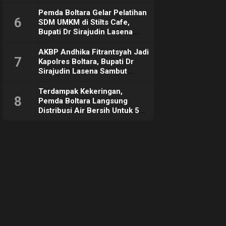
Pemda Boltara Gelar Pelatihan
6
SDM UMKM di Stilts Cafe,
Bupati Dr Sirajudin Lasena
Sebut Tujuannya Untuk
Dorong Ekonomi Daerah
AKBP Andhika Fitrantsyah Jadi
7
Kapolres Boltara, Bupati Dr
Sirajudin Lasena Sambut
Hangat
Terdampak Kekeringan,
8
Pemda Boltara Langsung
Distribusi Air Bersih Untuk 50
KK di Desa Komus 2 Timur