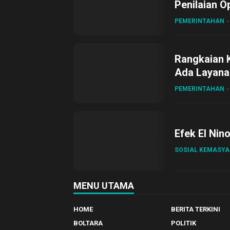
Penilaian O
Gubernur Su
PEMERINTAHAN
Rangkaian 
Ada Layanan
Sirajudin L
PEMERINTAHAN
Efek El Nin
SOSIAL KEMASY
MENU UTAMA
HOME
BERITA TERKINI
BOLTARA
POLITIK