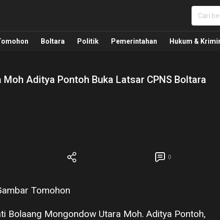
nua, Politik, Pemerintahan, Hukum Kriminal dan Nasio
Tomohon
Boltara
Politik
Pemerintahan
Hukum & Krimi
ra Moh Aditya Pontoh Buka Latsar CPNS Boltara
0
pati Bolaang Mongondow Utara Moh. Aditya Pontoh,