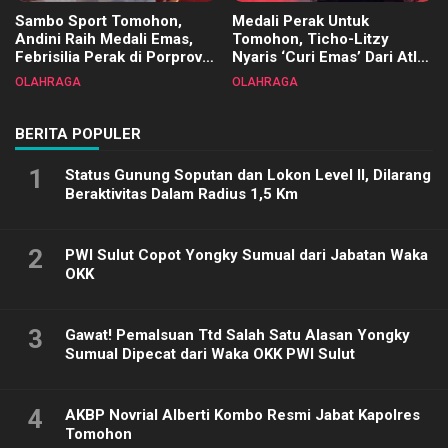
Sambo Sport Tomohon,
Medali Perak Untuk
Andini Raih Medali Emas,
Tomohon, Ticho-Litzy
Febrisilia Perak di Porprov
Nyaris ‘Curi Emas’ Dari Atlet
Sulut 2025
Biliar PON di Porprov Sulut
OLAHRAGA
OLAHRAGA
2025
BERITA POPULER
1
Status Gunung Soputan dan Lokon Level II, Dilarang
Beraktivitas Dalam Radius 1,5 Km
2
PWI Sulut Copot Yongky Sumual dari Jabatan Waka
OKK
3
Gawat! Pemalsuan Ttd Salah Satu Alasan Yongky
Sumual Dipecat dari Waka OKK PWI Sulut
4
AKBP Novrial Alberti Kombo Resmi Jabat Kapolres
Tomohon