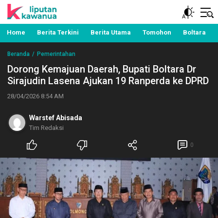
Berita Manado, Sulawesi Utara, Kawanua, Politik,
Liputan Kawanua
Pemerintahan, Hukum Kriminal dan Nasional
Home
Berita Terkini
Berita Utama
Tomohon
Boltara
Beranda
Pemerintahan
Dorong Kemajuan Daerah, Bupati Boltara Dr
Sirajudin Lasena Ajukan 19 Ranperda ke DPRD
28/04/2026 8:54 AM
Warstef Abisada
Tim Redaksi
0