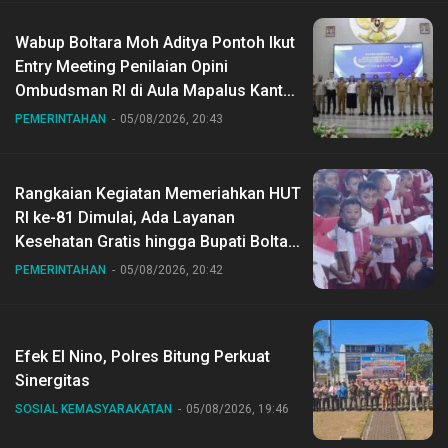
Wabup Boltara Moh Aditya Pontoh Ikut
Entry Meeting Penilaian Opini
Ombudsman RI di Aula Mapalus Kantur
Gubernur Sulut
PEMERINTAHAN
05/08/2026, 20:43
Rangkaian Kegiatan Memeriahkan HUT
RI ke-81 Dimulai, Ada Layanan
Kesehatan Gratis hingga Bupati Boltara
Dr Sirajudin Lasena Ikut Jalan Sehat
PEMERINTAHAN
05/08/2026, 20:42
Bersama Jajaran
Efek El Nino, Polres Bitung Perkuat
Sinergitas
SOSIAL KEMASYARAKATAN
05/08/2026, 19:46