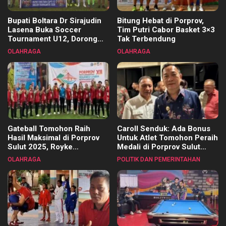
Bupati Boltara Dr Sirajudin
Bitung Hebat di Porprov,
Lasena Buka Soccer
Tim Putri Cabor Basket 3×3
Tournament U12, Dorong
Tak Terbendung
Pembinaan Merata di Setiap
OLAHRAGA
OLAHRAGA
Kecamatan
Gateball Tomohon Raih
Caroll Senduk: Ada Bonus
Hasil Maksimal di Porprov
Untuk Atlet Tomohon Peraih
Sulut 2025, Royke
Medali di Porprov Sulut
Tangkawarouw Ucapkan
2025
OLAHRAGA
POLITIK DAN PEMERINTAHAN
Terimakasih