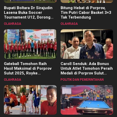
Bupati Boltara Dr Sirajudin
Bitung Hebat di Porprov,
Lasena Buka Soccer
Tim Putri Cabor Basket 3×3
Tournament U12, Dorong
Tak Terbendung
Pembinaan Merata di Setiap
OLAHRAGA
OLAHRAGA
Kecamatan
Gateball Tomohon Raih
Caroll Senduk: Ada Bonus
Hasil Maksimal di Porprov
Untuk Atlet Tomohon Peraih
Sulut 2025, Royke
Medali di Porprov Sulut
Tangkawarouw Ucapkan
2025
OLAHRAGA
POLITIK DAN PEMERINTAHAN
Terimakasih