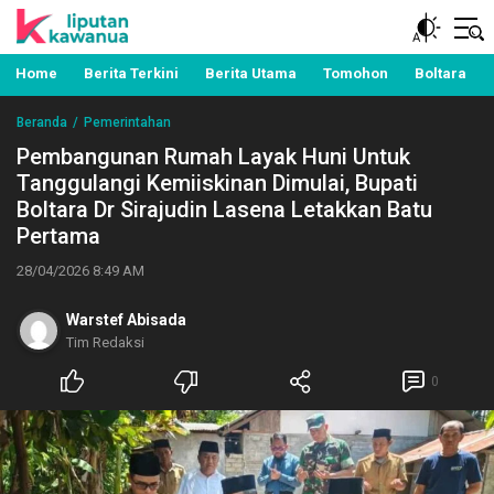
Berita Manado, Sulawesi Utara, Kawanua, Politik,
Liputan Kawanua
Pemerintahan, Hukum Kriminal dan Nasional
Home
Berita Terkini
Berita Utama
Tomohon
Boltara
Beranda
Pemerintahan
Pembangunan Rumah Layak Huni Untuk
Tanggulangi Kemiiskinan Dimulai, Bupati
Boltara Dr Sirajudin Lasena Letakkan Batu
Pertama
28/04/2026 8:49 AM
Warstef Abisada
Tim Redaksi
0