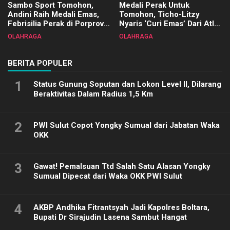
Sambo Sport Tomohon,
Medali Perak Untuk
Andini Raih Medali Emas,
Tomohon, Ticho-Litzy
Febrisilia Perak di Porprov
Nyaris ‘Curi Emas’ Dari Atlet
Sulut 2025
Biliar PON di Porprov Sulut
OLAHRAGA
OLAHRAGA
2025
BERITA POPULER
1
Status Gunung Soputan dan Lokon Level II, Dilarang
Beraktivitas Dalam Radius 1,5 Km
2
PWI Sulut Copot Yongky Sumual dari Jabatan Waka
OKK
3
Gawat! Pemalsuan Ttd Salah Satu Alasan Yongky
Sumual Dipecat dari Waka OKK PWI Sulut
4
AKBP Andhika Fitrantsyah Jadi Kapolres Boltara,
Bupati Dr Sirajudin Lasena Sambut Hangat