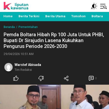
Berita Manado, Sulawesi Utara, Kawanua, Politik,
Liputan Kawanua
Pemerintahan, Hukum Kriminal dan Nasional
Home
Berita Terkini
Berita Utama
Tomohon
Boltara
Beranda
Pemerintahan
Pemda Boltara Hibah Rp 100 Juta Untuk PHBI,
Bupati Dr Sirajudin Lasena Kukuhkan
Pengurus Periode 2026-2030
29/04/2026 10:51 AM
Warstef Abisada
Tim Redaksi
0