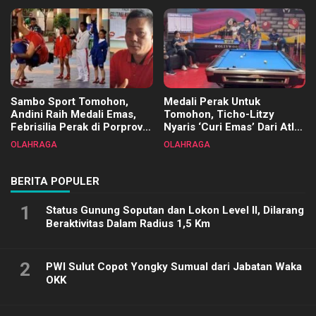
Terimakasih
Sambo Sport Tomohon,
Medali Perak Untuk
Andini Raih Medali Emas,
Tomohon, Ticho-Litzy
Febrisilia Perak di Porprov
Nyaris ‘Curi Emas’ Dari Atlet
Sulut 2025
Biliar PON di Porprov Sulut
OLAHRAGA
OLAHRAGA
2025
BERITA POPULER
1
Status Gunung Soputan dan Lokon Level II, Dilarang
Beraktivitas Dalam Radius 1,5 Km
2
PWI Sulut Copot Yongky Sumual dari Jabatan Waka
OKK