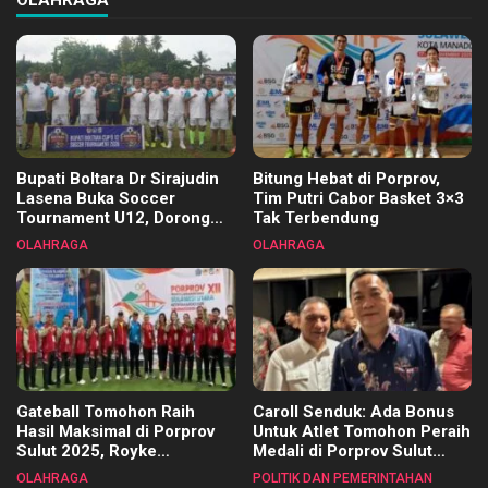
OLAHRAGA
Bupati Boltara Dr Sirajudin
Bitung Hebat di Porprov,
Lasena Buka Soccer
Tim Putri Cabor Basket 3×3
Tournament U12, Dorong
Tak Terbendung
Pembinaan Merata di Setiap
OLAHRAGA
OLAHRAGA
Kecamatan
Gateball Tomohon Raih
Caroll Senduk: Ada Bonus
Hasil Maksimal di Porprov
Untuk Atlet Tomohon Peraih
Sulut 2025, Royke
Medali di Porprov Sulut
Tangkawarouw Ucapkan
2025
OLAHRAGA
POLITIK DAN PEMERINTAHAN