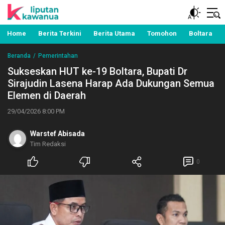
Berita Manado, Sulawesi Utara, Kawanua, Politik,
Liputan Kawanua
Pemerintahan, Hukum Kriminal dan Nasional
Home
Berita Terkini
Berita Utama
Tomohon
Boltara
Beranda
Pemerintahan
Sukseskan HUT ke-19 Boltara, Bupati Dr
Sirajudin Lasena Harap Ada Dukungan Semua
Elemen di Daerah
29/04/2026 8:00 PM
Warstef Abisada
Tim Redaksi
0