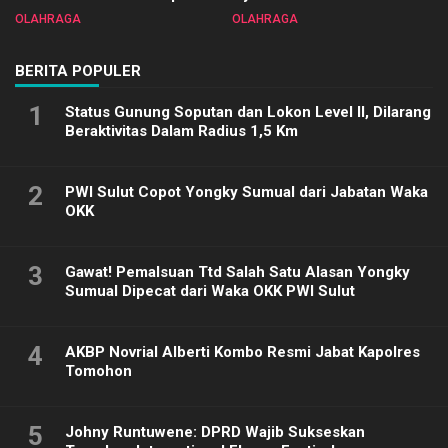
Sulut 2025
Biliar PON di Porprov Sulut
OLAHRAGA
OLAHRAGA
2025
BERITA POPULER
1
Status Gunung Soputan dan Lokon Level II, Dilarang
Beraktivitas Dalam Radius 1,5 Km
2
PWI Sulut Copot Yongky Sumual dari Jabatan Waka
OKK
3
Gawat! Pemalsuan Ttd Salah Satu Alasan Yongky
Sumual Dipecat dari Waka OKK PWI Sulut
4
AKBP Novrial Alberti Kombo Resmi Jabat Kapolres
Tomohon
5
Johny Runtuwene: DPRD Wajib Sukseskan