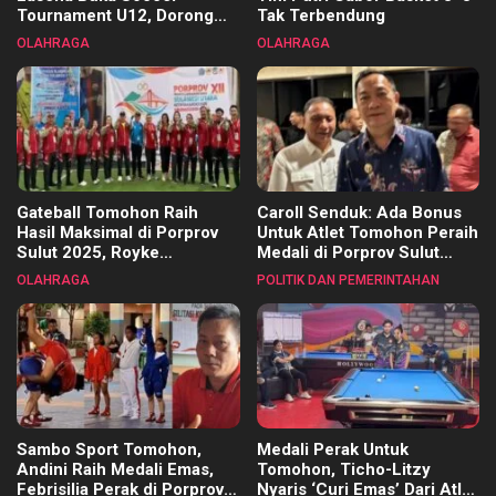
Tournament U12, Dorong
Tak Terbendung
Pembinaan Merata di Setiap
OLAHRAGA
OLAHRAGA
Kecamatan
Gateball Tomohon Raih
Caroll Senduk: Ada Bonus
Hasil Maksimal di Porprov
Untuk Atlet Tomohon Peraih
Sulut 2025, Royke
Medali di Porprov Sulut
Tangkawarouw Ucapkan
2025
OLAHRAGA
POLITIK DAN PEMERINTAHAN
Terimakasih
Sambo Sport Tomohon,
Medali Perak Untuk
Andini Raih Medali Emas,
Tomohon, Ticho-Litzy
Febrisilia Perak di Porprov
Nyaris ‘Curi Emas’ Dari Atlet