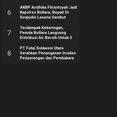
Sebut Tujuannya Untuk
Dorong Ekonomi Daerah
AKBP Andhika Fitrantsyah Jadi
6
Kapolres Boltara, Bupati Dr
Sirajudin Lasena Sambut
Hangat
Terdampak Kekeringan,
7
Pemda Boltara Langsung
Distribusi Air Bersih Untuk 50
KK di Desa Komus 2 Timur
PT Futai Sulawesi Utara
8
Serahkan Penanganan Insiden
Penyerangan dan Pembakaran
ke Polisi