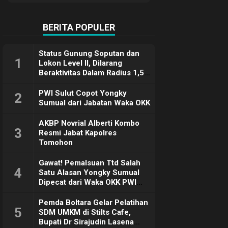
Terimakasih
BERITA POPULER
Status Gunung Soputan dan
1
Lokon Level II, Dilarang
Beraktivitas Dalam Radius 1,5
Km
PWI Sulut Copot Yongky
2
Sumual dari Jabatan Waka OKK
AKBP Novrial Alberti Kombo
3
Resmi Jabat Kapolres
Tomohon
Gawat! Pemalsuan Ttd Salah
4
Satu Alasan Yongky Sumual
Dipecat dari Waka OKK PWI
Sulut
Pemda Boltara Gelar Pelatihan
5
SDM UMKM di Stilts Cafe,
Bupati Dr Sirajudin Lasena