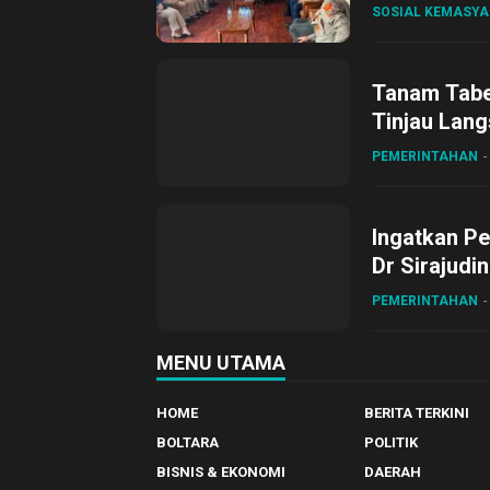
SOSIAL KEMASY
Tanam Tabel
Tinjau Lang
Desa Gihan
PEMERINTAHAN
Ingatkan Pe
Dr Sirajudi
ke XII di Bu
PEMERINTAHAN
MENU UTAMA
HOME
BERITA TERKINI
BOLTARA
POLITIK
BISNIS & EKONOMI
DAERAH