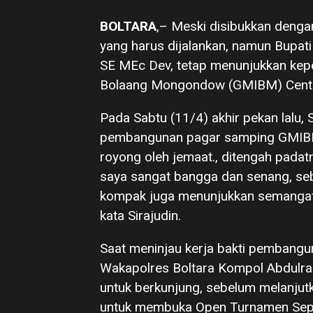
BOLTARA
,– Meski disibukkan deng
yang harus dijalankan, namun Bupat
SE MEc Dev, tetap menunjukkan keped
Bolaang Mongondow (GMIBM) Cent
Pada Sabtu (11/4) akhir pekan lalu,
pembangunan pagar samping GMIBM 
royong oleh jemaat., ditengah padat
saya sangat bangga dan senang, seb
kompak juga menunjukkan semangat
kata Sirajudin.
Saat meninjau kerja bakti pembangun
Wakapolres Boltara Kompol Abdulr
untuk berkunjung, sebelum melanju
untuk membuka Open Turnamen Sepa