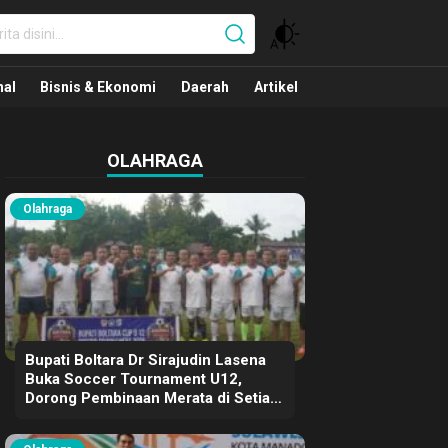
nal
nal
Bisnis & Ekonomi
Daerah
Artikel
OLAHRAGA
Olahraga
Bupati Boltara Dr Sirajudin Lasena
Buka Soccer Tournament U12,
Dorong Pembinaan Merata di Setiap
Kecamatan