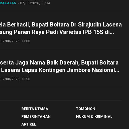
ARAKATAN
07/08/2026, 11:04
a Berhasil, Bupati Boltara Dr Sirajudin Lasena
sung Panen Raya Padi Varietas IPB 15S di
g
07/08/2026, 11:00
serta Jaga Nama Baik Daerah, Bupati Boltara
n Lasena Lepas Kontingen Jambore Nasional
perta Cibubur
07/08/2026, 10:58
BERITA UTAMA
TOMOHON
PEMERINTAHAN
HUKUM & KRIMINAL
ARTIKEL