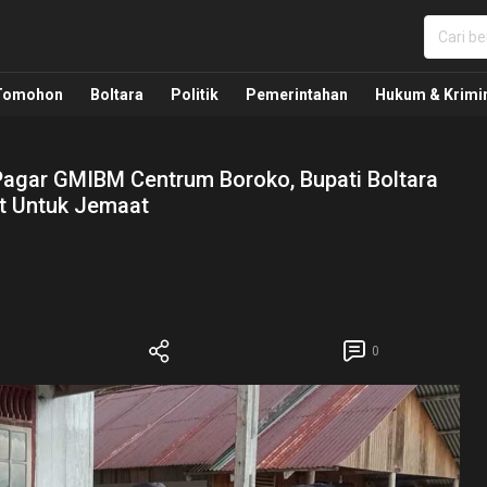
nua, Politik, Pemerintahan, Hukum Kriminal dan Nasio
Tomohon
Boltara
Politik
Pemerintahan
Hukum & Krimi
Pagar GMIBM Centrum Boroko, Bupati Boltara
at Untuk Jemaat
0