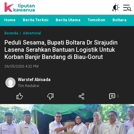
Berita Manado, Sulawesi Utara, Kawanua, Politik,
Liputan Kawanua
Pemerintahan, Hukum Kriminal dan Nasional
Home
Berita Terkini
Berita Utama
Tomohon
Boltara
Beranda
Advertorial
Peduli Sesama, Bupati Boltara Dr Sirajudin
Lasena Serahkan Bantuan Logistik Untuk
Korban Banjir Bandang di Biau-Gorut
26/05/2026 4:32 PM
Warstef Abisada
Tim Redaksi
0