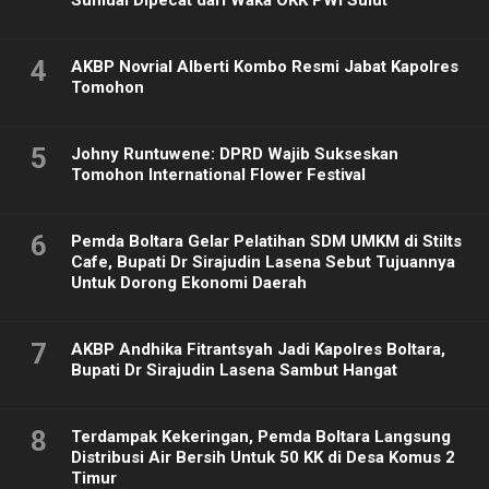
Sumual Dipecat dari Waka OKK PWI Sulut
4
AKBP Novrial Alberti Kombo Resmi Jabat Kapolres
Tomohon
5
Johny Runtuwene: DPRD Wajib Sukseskan
Tomohon International Flower Festival
6
Pemda Boltara Gelar Pelatihan SDM UMKM di Stilts
Cafe, Bupati Dr Sirajudin Lasena Sebut Tujuannya
Untuk Dorong Ekonomi Daerah
7
AKBP Andhika Fitrantsyah Jadi Kapolres Boltara,
Bupati Dr Sirajudin Lasena Sambut Hangat
8
Terdampak Kekeringan, Pemda Boltara Langsung
Distribusi Air Bersih Untuk 50 KK di Desa Komus 2
Timur