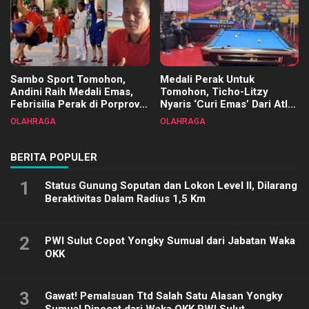
Sambo Sport Tomohon,
Medali Perak Untuk
Andini Raih Medali Emas,
Tomohon, Ticho-Litzy
Febrisilia Perak di Porprov
Nyaris ‘Curi Emas’ Dari Atlet
Sulut 2025
Biliar PON di Porprov Sulut
OLAHRAGA
OLAHRAGA
2025
BERITA POPULER
1
Status Gunung Soputan dan Lokon Level II, Dilarang
Beraktivitas Dalam Radius 1,5 Km
2
PWI Sulut Copot Yongky Sumual dari Jabatan Waka
OKK
3
Gawat! Pemalsuan Ttd Salah Satu Alasan Yongky