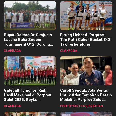
Bupati Boltara Dr Sirajudin
Bitung Hebat di Porprov,
Lasena Buka Soccer
Tim Putri Cabor Basket 3×3
Tournament U12, Dorong
Tak Terbendung
Pembinaan Merata di Setiap
OLAHRAGA
OLAHRAGA
Kecamatan
Gateball Tomohon Raih
Caroll Senduk: Ada Bonus
Hasil Maksimal di Porprov
Untuk Atlet Tomohon Peraih
Sulut 2025, Royke
Medali di Porprov Sulut
Tangkawarouw Ucapkan
2025
OLAHRAGA
POLITIK DAN PEMERINTAHAN
Terimakasih