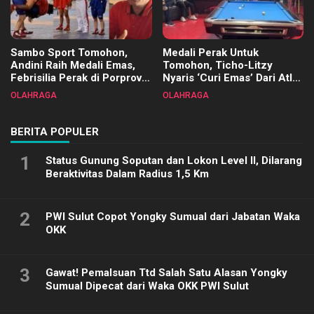
Sambo Sport Tomohon,
Medali Perak Untuk
Andini Raih Medali Emas,
Tomohon, Ticho-Litzy
Febrisilia Perak di Porprov
Nyaris ‘Curi Emas’ Dari Atlet
Sulut 2025
Biliar PON di Porprov Sulut
OLAHRAGA
OLAHRAGA
2025
BERITA POPULER
1
Status Gunung Soputan dan Lokon Level II, Dilarang
Beraktivitas Dalam Radius 1,5 Km
2
PWI Sulut Copot Yongky Sumual dari Jabatan Waka
OKK
3
Gawat! Pemalsuan Ttd Salah Satu Alasan Yongky
Sumual Dipecat dari Waka OKK PWI Sulut