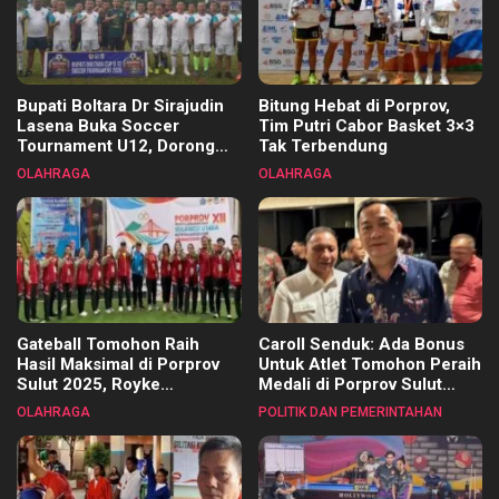
Bupati Boltara Dr Sirajudin
Bitung Hebat di Porprov,
Lasena Buka Soccer
Tim Putri Cabor Basket 3×3
Tournament U12, Dorong
Tak Terbendung
Pembinaan Merata di Setiap
OLAHRAGA
OLAHRAGA
Kecamatan
Gateball Tomohon Raih
Caroll Senduk: Ada Bonus
Hasil Maksimal di Porprov
Untuk Atlet Tomohon Peraih
Sulut 2025, Royke
Medali di Porprov Sulut
Tangkawarouw Ucapkan
2025
OLAHRAGA
POLITIK DAN PEMERINTAHAN
Terimakasih