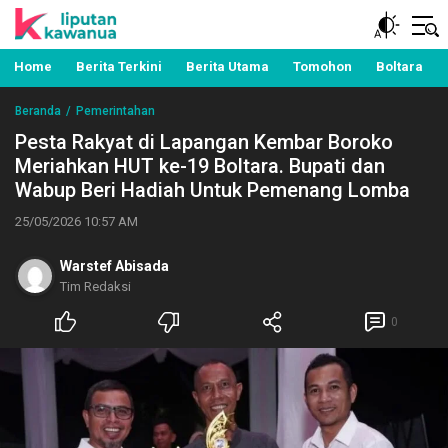
Berita Manado, Sulawesi Utara, Kawanua, Politik,
Liputan Kawanua
Pemerintahan, Hukum Kriminal dan Nasional
Home
Berita Terkini
Berita Utama
Tomohon
Boltara
Beranda
Pemerintahan
Pesta Rakyat di Lapangan Kembar Boroko
Meriahkan HUT ke-19 Boltara. Bupati dan
Wabup Beri Hadiah Untuk Pemenang Lomba
25/05/2026 10:57 AM
Warstef Abisada
Tim Redaksi
0