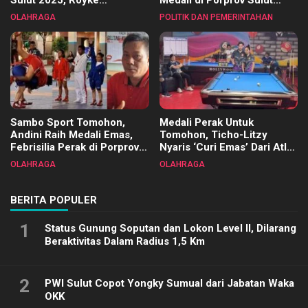
Sulut 2025, Royke
Medali di Porprov Sulut
Tangkawarouw Ucapkan
2025
OLAHRAGA
POLITIK DAN PEMERINTAHAN
Terimakasih
Sambo Sport Tomohon,
Medali Perak Untuk
Andini Raih Medali Emas,
Tomohon, Ticho-Litzy
Febrisilia Perak di Porprov
Nyaris ‘Curi Emas’ Dari Atlet
Sulut 2025
Biliar PON di Porprov Sulut
OLAHRAGA
OLAHRAGA
2025
BERITA POPULER
1
Status Gunung Soputan dan Lokon Level II, Dilarang
Beraktivitas Dalam Radius 1,5 Km
2
PWI Sulut Copot Yongky Sumual dari Jabatan Waka
OKK