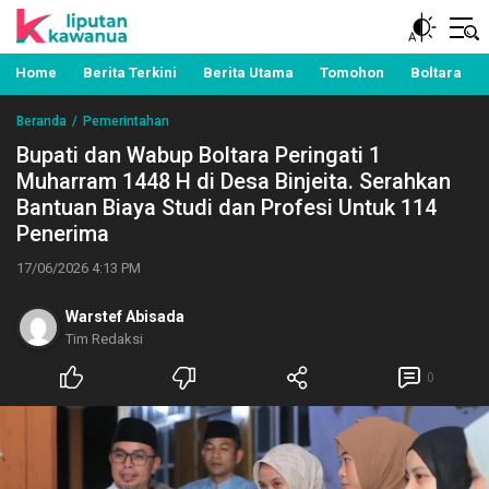
Berita Manado, Sulawesi Utara, Kawanua, Politik,
Liputan Kawanua
Pemerintahan, Hukum Kriminal dan Nasional
Home
Berita Terkini
Berita Utama
Tomohon
Boltara
Beranda
Pemerintahan
Bupati dan Wabup Boltara Peringati 1
Muharram 1448 H di Desa Binjeita. Serahkan
Bantuan Biaya Studi dan Profesi Untuk 114
Penerima
17/06/2026 4:13 PM
Warstef Abisada
Tim Redaksi
0