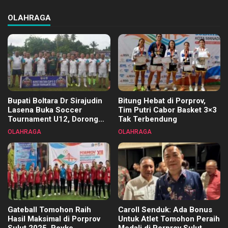
OLAHRAGA
Bupati Boltara Dr Sirajudin
Bitung Hebat di Porprov,
Lasena Buka Soccer
Tim Putri Cabor Basket 3×3
Tournament U12, Dorong
Tak Terbendung
Pembinaan Merata di Setiap
OLAHRAGA
OLAHRAGA
Kecamatan
Gateball Tomohon Raih
Caroll Senduk: Ada Bonus
Hasil Maksimal di Porprov
Untuk Atlet Tomohon Peraih